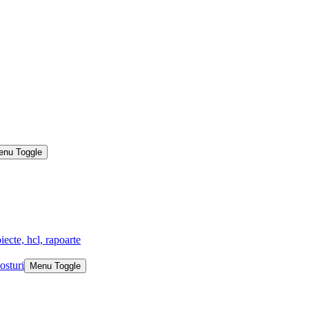
enu Toggle
iecte, hcl, rapoarte
osturi
Menu Toggle