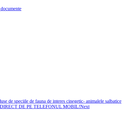
re documente
se de speciile de fauna de interes cinegetic- animalele salbatice
 DIRECT DE PE TELEFONUL MOBIL!
Next