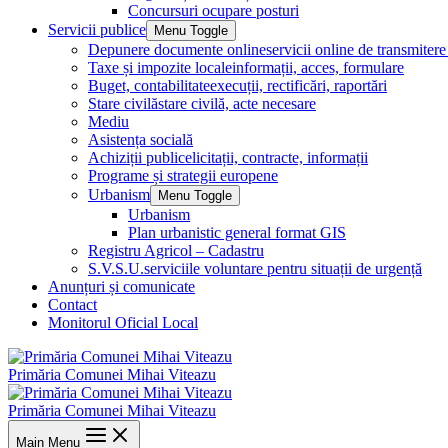
Concursuri ocupare posturi
Servicii publice
Menu Toggle
Depunere documente online
servicii online de transmite
Taxe și impozite locale
informații, acces, formulare
Buget, contabilitate
execuții, rectificări, raportări
Stare civilă
stare civilă, acte necesare
Mediu
Asistența socială
Achiziții publice
licitații, contracte, informații
Programe și strategii europene
Urbanism
Menu Toggle
Urbanism
Plan urbanistic general format GIS
Registru Agricol – Cadastru
S.V.S.U.
serviciile voluntare pentru situații de urgență
Anunțuri și comunicate
Contact
Monitorul Oficial Local
Primăria Comunei Mihai Viteazu
Primăria Comunei Mihai Viteazu
Main Menu