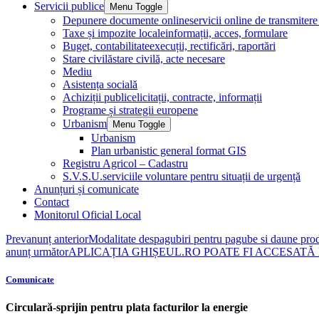
Servicii publice
Menu Toggle
Depunere documente online
servicii online de transmite
Taxe și impozite locale
informații, acces, formulare
Buget, contabilitate
execuții, rectificări, raportări
Stare civilă
stare civilă, acte necesare
Mediu
Asistența socială
Achiziții publice
licitații, contracte, informații
Programe și strategii europene
Urbanism
Menu Toggle
Urbanism
Plan urbanistic general format GIS
Registru Agricol – Cadastru
S.V.S.U.
serviciile voluntare pentru situații de urgență
Anunțuri și comunicate
Contact
Monitorul Oficial Local
Prev
anunț anterior
Modalitate despagubiri pentru pagube si daune produ
anunț următor
APLICAȚIA GHIȘEUL.RO POATE FI ACCESATĂ
Comunicate
Circulară-sprijin pentru plata facturilor la energie