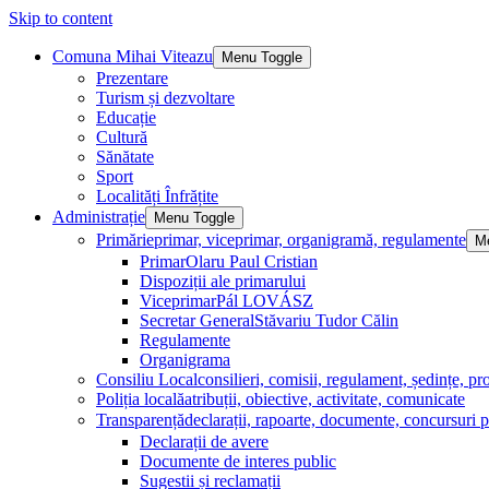
Skip to content
Comuna Mihai Viteazu
Menu Toggle
Prezentare
Turism și dezvoltare
Educație
Cultură
Sănătate
Sport
Localități Înfrățite
Administrație
Menu Toggle
Primărie
primar, viceprimar, organigramă, regulamente
M
Primar
Olaru Paul Cristian
Dispoziții ale primarului
Viceprimar
Pál LOVÁSZ
Secretar General
Stăvariu Tudor Călin
Regulamente
Organigrama
Consiliu Local
consilieri, comisii, regulament, ședințe, pro
Poliția locală
atribuții, obiective, activitate, comunicate
Transparență
declarații, rapoarte, documente, concursuri p
Declarații de avere
Documente de interes public
Sugestii și reclamații