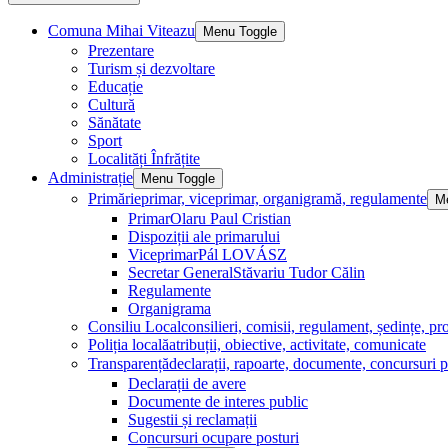
Comuna Mihai Viteazu
Menu Toggle
Prezentare
Turism și dezvoltare
Educație
Cultură
Sănătate
Sport
Localități Înfrățite
Administrație
Menu Toggle
Primărie
primar, viceprimar, organigramă, regulamente
M
Primar
Olaru Paul Cristian
Dispoziții ale primarului
Viceprimar
Pál LOVÁSZ
Secretar General
Stăvariu Tudor Călin
Regulamente
Organigrama
Consiliu Local
consilieri, comisii, regulament, ședințe, pro
Poliția locală
atribuții, obiective, activitate, comunicate
Transparență
declarații, rapoarte, documente, concursuri p
Declarații de avere
Documente de interes public
Sugestii și reclamații
Concursuri ocupare posturi