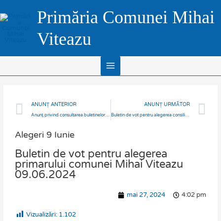
Skip
Main
Primăria Comunei Mihai
to
Menu
content
Viteazu
Prev
N
ANUNȚ ANTERIOR
ANUNȚ URMĂTOR
Anunţ privind consultarea buletinelor de vot pentru alegerile din 09.06.2024.
Buletin de vot pentru alegerea consiliului local al comunei Mihai Viteazu 09.06.2024.
Alegeri 9 Iunie
Buletin de vot pentru alegerea
primarului comunei Mihai Viteazu
09.06.2024
mai 27, 2024
4:02 pm
Vizualizări:
1.102