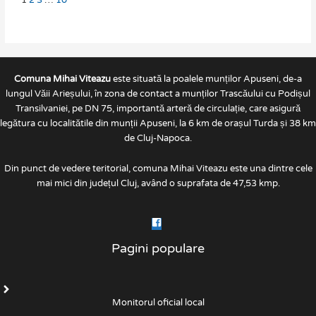
1
2
3
…
10
Comuna Mihai Viteazu
este situată la poalele munților Apuseni, de-a
lungul Văii Arieșului, în zona de contact a munților Trascăului cu Podișul
Transilvaniei, pe DN 75, importantă arteră de circulație, care asigură
legătura cu localitătile din munții Apuseni, la 6 km de orașul Turda și 38 km
de Cluj-Napoca.
Din punct de vedere teritorial, comuna Mihai Viteazu este una dintre cele
mai mici din județul Cluj, având o suprafata de 47,53 kmp.
Pagini populare
Monitorul oficial local