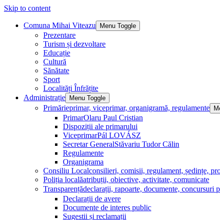
Skip to content
Comuna Mihai Viteazu
Menu Toggle
Prezentare
Turism și dezvoltare
Educație
Cultură
Sănătate
Sport
Localități Înfrățite
Administrație
Menu Toggle
Primărie
primar, viceprimar, organigramă, regulamente
M
Primar
Olaru Paul Cristian
Dispoziții ale primarului
Viceprimar
Pál LOVÁSZ
Secretar General
Stăvariu Tudor Călin
Regulamente
Organigrama
Consiliu Local
consilieri, comisii, regulament, ședințe, pro
Poliția locală
atribuții, obiective, activitate, comunicate
Transparență
declarații, rapoarte, documente, concursuri p
Declarații de avere
Documente de interes public
Sugestii și reclamații