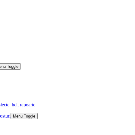
enu Toggle
iecte, hcl, rapoarte
osturi
Menu Toggle