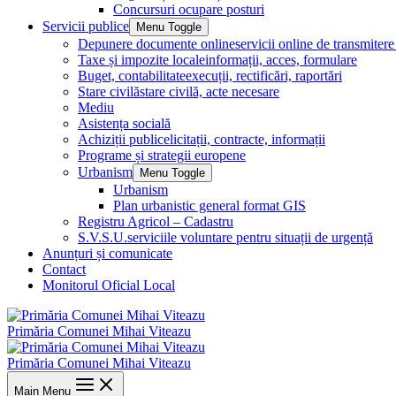
Concursuri ocupare posturi
Servicii publice
Menu Toggle
Depunere documente online
servicii online de transmite
Taxe și impozite locale
informații, acces, formulare
Buget, contabilitate
execuții, rectificări, raportări
Stare civilă
stare civilă, acte necesare
Mediu
Asistența socială
Achiziții publice
licitații, contracte, informații
Programe și strategii europene
Urbanism
Menu Toggle
Urbanism
Plan urbanistic general format GIS
Registru Agricol – Cadastru
S.V.S.U.
serviciile voluntare pentru situații de urgență
Anunțuri și comunicate
Contact
Monitorul Oficial Local
Primăria Comunei Mihai Viteazu
Primăria Comunei Mihai Viteazu
Main Menu