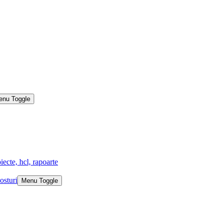
enu Toggle
iecte, hcl, rapoarte
osturi
Menu Toggle