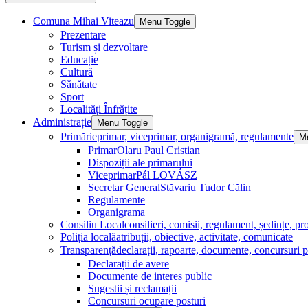
Comuna Mihai Viteazu
Menu Toggle
Prezentare
Turism și dezvoltare
Educație
Cultură
Sănătate
Sport
Localități Înfrățite
Administrație
Menu Toggle
Primărie
primar, viceprimar, organigramă, regulamente
M
Primar
Olaru Paul Cristian
Dispoziții ale primarului
Viceprimar
Pál LOVÁSZ
Secretar General
Stăvariu Tudor Călin
Regulamente
Organigrama
Consiliu Local
consilieri, comisii, regulament, ședințe, pro
Poliția locală
atribuții, obiective, activitate, comunicate
Transparență
declarații, rapoarte, documente, concursuri p
Declarații de avere
Documente de interes public
Sugestii și reclamații
Concursuri ocupare posturi