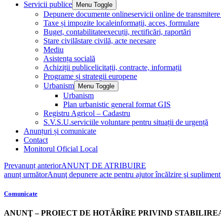
Servicii publice
Menu Toggle
Depunere documente online
servicii online de transmite
Taxe și impozite locale
informații, acces, formulare
Buget, contabilitate
execuții, rectificări, raportări
Stare civilă
stare civilă, acte necesare
Mediu
Asistența socială
Achiziții publice
licitații, contracte, informații
Programe și strategii europene
Urbanism
Menu Toggle
Urbanism
Plan urbanistic general format GIS
Registru Agricol – Cadastru
S.V.S.U.
serviciile voluntare pentru situații de urgență
Anunțuri și comunicate
Contact
Monitorul Oficial Local
Prev
anunț anterior
ANUNŢ DE ATRIBUIRE
anunț următor
Anunţ depunere acte pentru ajutor încălzire şi suplime
Comunicate
ANUNŢ – PROIECT DE HOTĂRÎRE PRIVIND STABILIRE