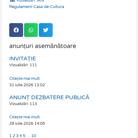
Vizualizări:
909
Regulament-Casa-de-Cultura
anunțuri asemănătoare
INVITAȚIE
Page
Page
Page
Page
Page
Page
Vizualizări: 111
Citește mai mult
31 iulie 2026
13:02
ANUNȚ DEZBATERE PUBLICĂ
Vizualizări: 113
Citește mai mult
28 iulie 2026
14:05
1
2
3
4
5
…
10