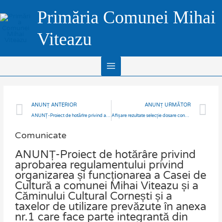
Skip
Main
Primăria Comunei Mihai
to
Menu
content
Viteazu
Prev
N
ANUNȚ ANTERIOR
ANUNȚ URMĂTOR
ANUNȚ-Proiect de hotărîre privind aprobarea regulamentului de organizarea și funcționarea a Sălii de sport din comuna Mihai Viteazu și a taxelor de utilizare prevăzute în prezentul regulament.
Afișare rezultate selecție dosare concurs 24.02.2025
Comunicate
ANUNȚ-Proiect de hotărâre privind
aprobarea regulamentului privind
organizarea și funcționarea a Casei de
Cultură a comunei Mihai Viteazu și a
Căminului Cultural Cornești și a
taxelor de utilizare prevăzute în anexa
nr.1 care face parte integrantă din