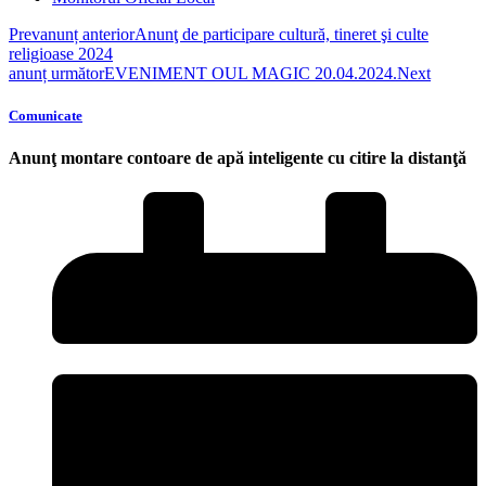
Prev
anunț anterior
Anunţ de participare cultură, tineret şi culte
religioase 2024
anunț următor
EVENIMENT OUL MAGIC 20.04.2024.
Next
Comunicate
Anunţ montare contoare de apă inteligente cu citire la distanţă