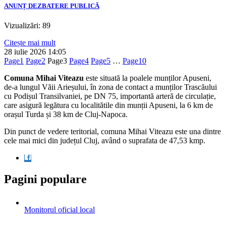
ANUNȚ DEZBATERE PUBLICĂ
Vizualizări: 89
Citește mai mult
28 iulie 2026
14:05
Page
1
Page
2
Page
3
Page
4
Page
5
…
Page
10
Comuna Mihai Viteazu
este situată la poalele munților Apuseni,
de-a lungul Văii Arieșului, în zona de contact a munților Trascăului
cu Podișul Transilvaniei, pe DN 75, importantă arteră de circulație,
care asigură legătura cu localitătile din munții Apuseni, la 6 km de
orașul Turda și 38 km de Cluj-Napoca.
Din punct de vedere teritorial, comuna Mihai Viteazu este una dintre
cele mai mici din județul Cluj, având o suprafata de 47,53 kmp.
Pagini populare
Monitorul oficial local