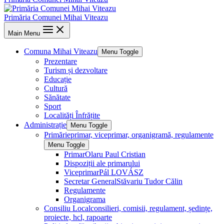
Primăria Comunei Mihai Viteazu
Main Menu
Comuna Mihai Viteazu
Menu Toggle
Prezentare
Turism și dezvoltare
Educație
Cultură
Sănătate
Sport
Localități Înfrățite
Administrație
Menu Toggle
Primărie
primar, viceprimar, organigramă, regulamente
Menu Toggle
Primar
Olaru Paul Cristian
Dispoziții ale primarului
Viceprimar
Pál LOVÁSZ
Secretar General
Stăvariu Tudor Călin
Regulamente
Organigrama
Consiliu Local
consilieri, comisii, regulament, ședințe,
proiecte, hcl, rapoarte