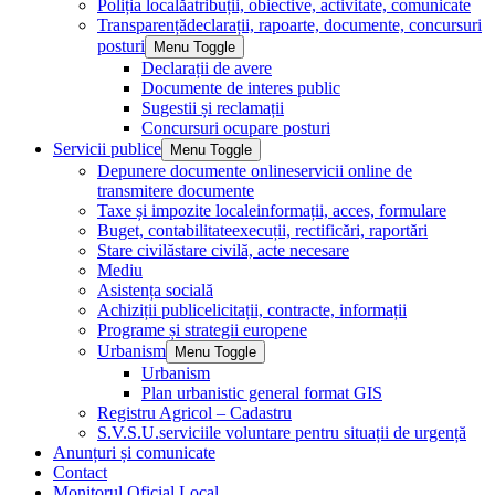
Poliția locală
atribuții, obiective, activitate, comunicate
Transparență
declarații, rapoarte, documente, concursuri
posturi
Menu Toggle
Declarații de avere
Documente de interes public
Sugestii și reclamații
Concursuri ocupare posturi
Servicii publice
Menu Toggle
Depunere documente online
servicii online de
transmitere documente
Taxe și impozite locale
informații, acces, formulare
Buget, contabilitate
execuții, rectificări, raportări
Stare civilă
stare civilă, acte necesare
Mediu
Asistența socială
Achiziții publice
licitații, contracte, informații
Programe și strategii europene
Urbanism
Menu Toggle
Urbanism
Plan urbanistic general format GIS
Registru Agricol – Cadastru
S.V.S.U.
serviciile voluntare pentru situații de urgență
Anunțuri și comunicate
Contact
Monitorul Oficial Local