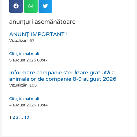
anunțuri asemănătoare
ANUNȚ IMPORTANT !
Page
Page
Page
Page
Vizualizări: 67
Citește mai mult
5 august 2026
08:47
Informare campanie sterilizare gratuită a
animalelor de companie 8-9 august 2026
Vizualizări: 105
Citește mai mult
4 august 2026
13:44
1
2
3
…
10