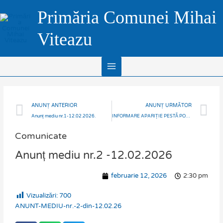
Skip
Main
Primăria Comunei Mihai
to
Menu
content
Viteazu
Prev
N
ANUNȚ ANTERIOR
ANUNȚ URMĂTOR
Anunț mediu nr.1-12.02.2026.
INFORMARE APARIȚIE PESTĂ PORCINĂ AFRICANĂ LA MISTREȚ – FOND CINEGETIC 15 ȚAGA
Comunicate
Anunț mediu nr.2 -12.02.2026
februarie 12, 2026
2:30 pm
Vizualizări:
700
ANUNT-MEDIU-nr.-2-din-12.02.26