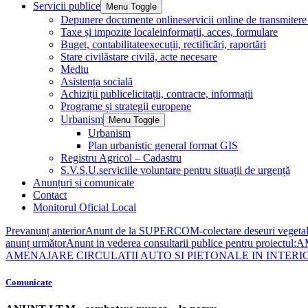
Servicii publice
Menu Toggle
Depunere documente online
servicii online de transmite
Taxe și impozite locale
informații, acces, formulare
Buget, contabilitate
execuții, rectificări, raportări
Stare civilă
stare civilă, acte necesare
Mediu
Asistența socială
Achiziții publice
licitații, contracte, informații
Programe și strategii europene
Urbanism
Menu Toggle
Urbanism
Plan urbanistic general format GIS
Registru Agricol – Cadastru
S.V.S.U.
serviciile voluntare pentru situații de urgență
Anunțuri și comunicate
Contact
Monitorul Oficial Local
Prev
anunț anterior
Anunt de la SUPERCOM-colectare deseuri vegetal
anunț următor
Anunt in vederea consultarii publice pentru 
AMENAJARE CIRCULATII AUTO SI PIETONALE IN INTERIO
Comunicate