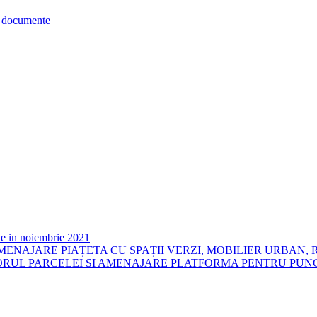
re documente
e in noiembrie 2021
proiectul:AMENAJARE PIAȚETA CU SPAȚII VERZI, MOBILIER URB
RUL PARCELEI SI AMENAJARE PLATFORMA PENTRU PUNCT G