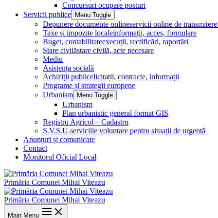
Concursuri ocupare posturi
Servicii publice
Menu Toggle
Depunere documente online
servicii online de transmite
Taxe și impozite locale
informații, acces, formulare
Buget, contabilitate
execuții, rectificări, raportări
Stare civilă
stare civilă, acte necesare
Mediu
Asistența socială
Achiziții publice
licitații, contracte, informații
Programe și strategii europene
Urbanism
Menu Toggle
Urbanism
Plan urbanistic general format GIS
Registru Agricol – Cadastru
S.V.S.U.
serviciile voluntare pentru situații de urgență
Anunțuri și comunicate
Contact
Monitorul Oficial Local
Primăria Comunei Mihai Viteazu
Primăria Comunei Mihai Viteazu
Main Menu