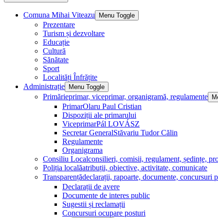
Comuna Mihai Viteazu
Menu Toggle
Prezentare
Turism și dezvoltare
Educație
Cultură
Sănătate
Sport
Localități Înfrățite
Administrație
Menu Toggle
Primărie
primar, viceprimar, organigramă, regulamente
M
Primar
Olaru Paul Cristian
Dispoziții ale primarului
Viceprimar
Pál LOVÁSZ
Secretar General
Stăvariu Tudor Călin
Regulamente
Organigrama
Consiliu Local
consilieri, comisii, regulament, ședințe, pro
Poliția locală
atribuții, obiective, activitate, comunicate
Transparență
declarații, rapoarte, documente, concursuri p
Declarații de avere
Documente de interes public
Sugestii și reclamații
Concursuri ocupare posturi