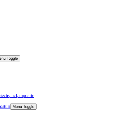
enu Toggle
iecte, hcl, rapoarte
osturi
Menu Toggle