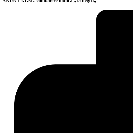
ANUNT I.T.M.- combatere munca ,, la negru,,