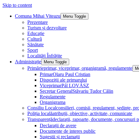
Skip to content
Comuna Mihai Viteazu
Menu Toggle
Prezentare
Turism și dezvoltare
Educație
Cultură
Sănătate
Sport
Localități Înfrățite
Administrație
Menu Toggle
Primărie
primar, viceprimar, organigramă, regulamente
M
Primar
Olaru Paul Cristian
Dispoziții ale primarului
Viceprimar
Pál LOVÁSZ
Secretar General
Stăvariu Tudor Călin
Regulamente
Organigrama
Consiliu Local
consilieri, comisii, regulament, ședințe, pro
Poliția locală
atribuții, obiective, activitate, comunicate
Transparență
declarații, rapoarte, documente, concursuri p
Declarații de avere
Documente de interes public
Sugestii și reclamații