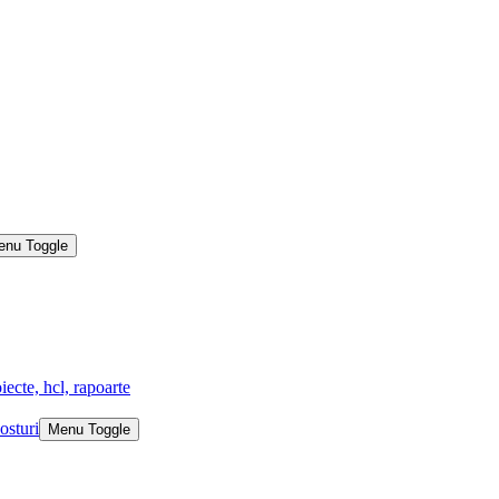
enu Toggle
iecte, hcl, rapoarte
osturi
Menu Toggle