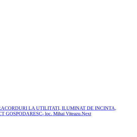
AN, RACORDURI LA UTILITATI, ILUMINAT DE INCINTA,
OSPODARESC- loc. Mihai Viteazu.
Next