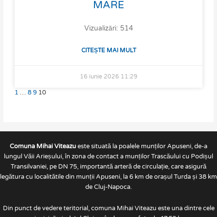
MARE
Vizualizări: 514
CITEȘTE MAI MULT
16 iunie 2026
11:29
1
…
8
9
10
Comuna Mihai Viteazu
este situată la poalele munților Apuseni, de-a
lungul Văii Arieșului, în zona de contact a munților Trascăului cu Podișul
Transilvaniei, pe DN 75, importantă arteră de circulație, care asigură
legătura cu localitătile din munții Apuseni, la 6 km de orașul Turda și 38 km
de Cluj-Napoca.
Din punct de vedere teritorial, comuna Mihai Viteazu este una dintre cele