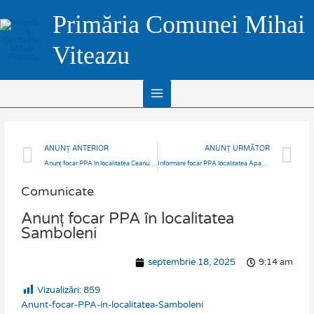
Skip
Main
Primăria Comunei Mihai
to
Menu
content
Viteazu
Prev
N
ANUNȚ ANTERIOR
ANUNȚ URMĂTOR
Anunț focar PPA în localitatea Ceanu Mic
Informare focar PPA localitatea Apahida
Comunicate
Anunț focar PPA în localitatea
Samboleni
septembrie 18, 2025
9:14 am
Vizualizări:
859
Anunt-focar-PPA-in-localitatea-Samboleni