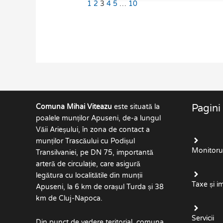
1
2
3
4
5
…
10
Comuna Mihai Viteazu
este situată la
Pagini
poalele munților Apuseni, de-a lungul
Văii Arieșului, în zona de contact a
munților Trascăului cu Podișul
Monitorul 
Transilvaniei, pe DN 75, importantă
arteră de circulație, care asigură
legătura cu localitătile din munții
Taxe și i
Apuseni, la 6 km de orașul Turda și 38
km de Cluj-Napoca.
Servicii
Din punct de vedere teritorial, comuna