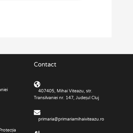
Contact
niei
407405, Mihai Viteazu, str.
Transilvaniei nr. 147, Județul Cluj
primaria@primariamihaiviteazu.ro
Protecția