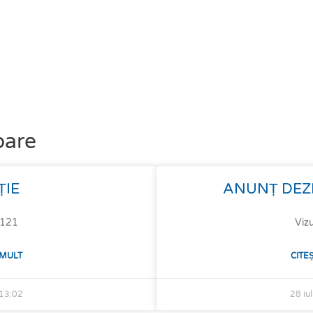
oare
ȚIE
ANUNȚ DEZ
: 121
Vizu
 MULT
CITE
13:02
28 iu