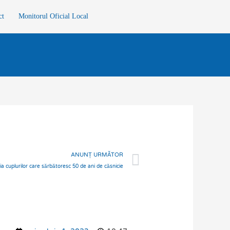
ct
Monitorul Oficial Local
Next
ANUNȚ URMĂTOR
a cuplurilor care sărbătoresc 50 de ani de căsnicie