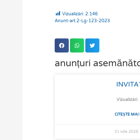
Vizualizări:
2.146
Anunt-art.2-Lg-123-2023
anunțuri asemănăt
Page
Page
Page
Page
Page
Page
INVITA
Vizualizări
CITEȘTE MAI
31 iulie 2026