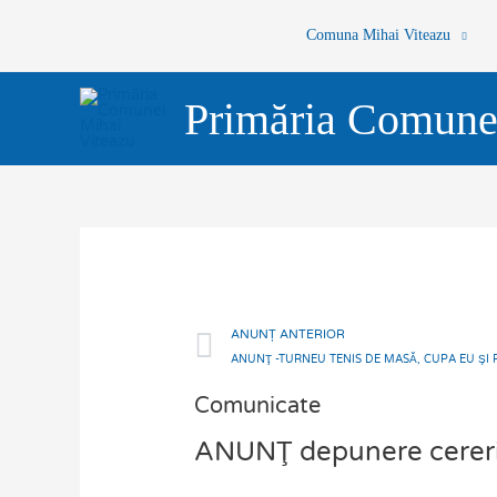
Skip
Comuna Mihai Viteazu
to
content
Primăria Comune
Prev
ANUNȚ ANTERIOR
ANUNŢ -TURNEU TENIS DE MASĂ, CUPA EU ŞI 
Comunicate
ANUNŢ depunere cereri p