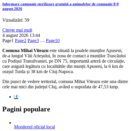
Informare campanie sterilizare gratuită a animalelor de companie 8-9
august 2026
Vizualizări: 59
Citește mai mult
4 august 2026
13:44
Page
1
Page
2
Page
3
…
Page
10
Comuna Mihai Viteazu
este situată la poalele munților Apuseni,
de-a lungul Văii Arieșului, în zona de contact a munților Trascăului
cu Podișul Transilvaniei, pe DN 75, importantă arteră de circulație,
care asigură legătura cu localitătile din munții Apuseni, la 6 km de
orașul Turda și 38 km de Cluj-Napoca.
Din punct de vedere teritorial, comuna Mihai Viteazu este una dintre
cele mai mici din județul Cluj, având o suprafata de 47,53 kmp.
Pagini populare
Monitorul oficial local