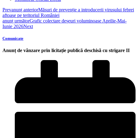
Prev
anunț anterior
Măsuri de prevenție a introducerii virusului febrei
aftoase pe teritoriul României
anunț următor
Grafic colectare deșeuri voluminoase Aprilie-Mai-
Iunie 2026
Next
Comunicate
Anunț de vânzare prin licitație publică deschisă cu strigare II