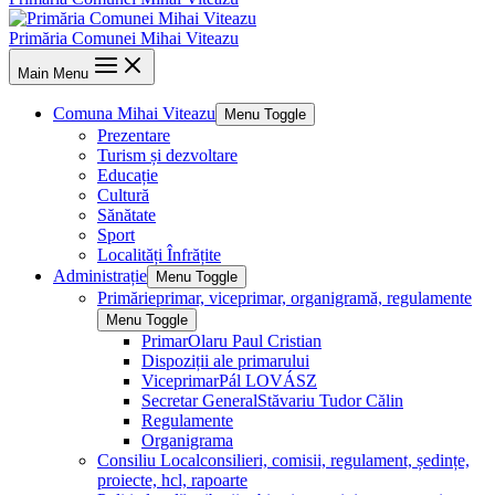
Primăria Comunei Mihai Viteazu
Main Menu
Comuna Mihai Viteazu
Menu Toggle
Prezentare
Turism și dezvoltare
Educație
Cultură
Sănătate
Sport
Localități Înfrățite
Administrație
Menu Toggle
Primărie
primar, viceprimar, organigramă, regulamente
Menu Toggle
Primar
Olaru Paul Cristian
Dispoziții ale primarului
Viceprimar
Pál LOVÁSZ
Secretar General
Stăvariu Tudor Călin
Regulamente
Organigrama
Consiliu Local
consilieri, comisii, regulament, ședințe,
proiecte, hcl, rapoarte