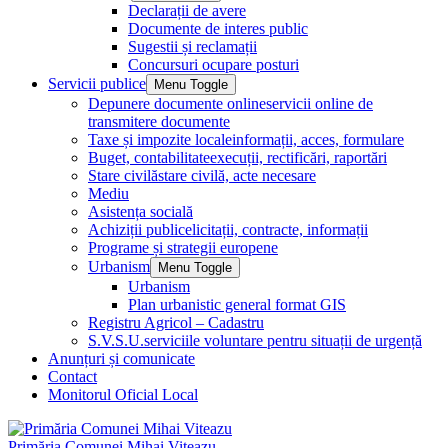
Declarații de avere
Documente de interes public
Sugestii și reclamații
Concursuri ocupare posturi
Servicii publice
Menu Toggle
Depunere documente online
servicii online de
transmitere documente
Taxe și impozite locale
informații, acces, formulare
Buget, contabilitate
execuții, rectificări, raportări
Stare civilă
stare civilă, acte necesare
Mediu
Asistența socială
Achiziții publice
licitații, contracte, informații
Programe și strategii europene
Urbanism
Menu Toggle
Urbanism
Plan urbanistic general format GIS
Registru Agricol – Cadastru
S.V.S.U.
serviciile voluntare pentru situații de urgență
Anunțuri și comunicate
Contact
Monitorul Oficial Local
Primăria Comunei Mihai Viteazu