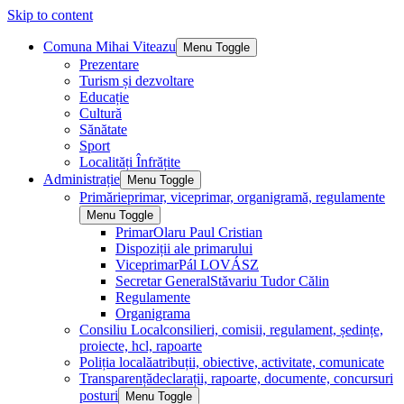
Skip to content
Comuna Mihai Viteazu
Menu Toggle
Prezentare
Turism și dezvoltare
Educație
Cultură
Sănătate
Sport
Localități Înfrățite
Administrație
Menu Toggle
Primărie
primar, viceprimar, organigramă, regulamente
Menu Toggle
Primar
Olaru Paul Cristian
Dispoziții ale primarului
Viceprimar
Pál LOVÁSZ
Secretar General
Stăvariu Tudor Călin
Regulamente
Organigrama
Consiliu Local
consilieri, comisii, regulament, ședințe,
proiecte, hcl, rapoarte
Poliția locală
atribuții, obiective, activitate, comunicate
Transparență
declarații, rapoarte, documente, concursuri
posturi
Menu Toggle