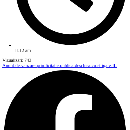
11:12 am
Vizualizări:
743
Anunt-de-vanzare-prin-licitatie-publica-deschisa-cu-strigare-II-