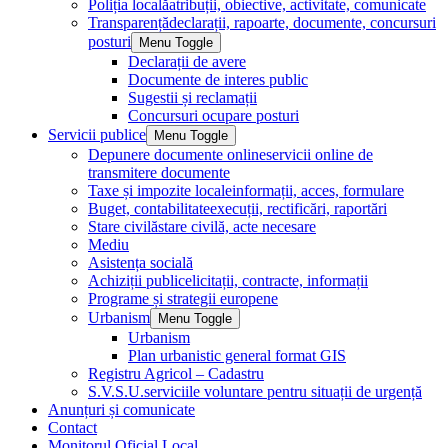
Poliția locală
atribuții, obiective, activitate, comunicate
Transparență
declarații, rapoarte, documente, concursuri
posturi
Menu Toggle
Declarații de avere
Documente de interes public
Sugestii și reclamații
Concursuri ocupare posturi
Servicii publice
Menu Toggle
Depunere documente online
servicii online de
transmitere documente
Taxe și impozite locale
informații, acces, formulare
Buget, contabilitate
execuții, rectificări, raportări
Stare civilă
stare civilă, acte necesare
Mediu
Asistența socială
Achiziții publice
licitații, contracte, informații
Programe și strategii europene
Urbanism
Menu Toggle
Urbanism
Plan urbanistic general format GIS
Registru Agricol – Cadastru
S.V.S.U.
serviciile voluntare pentru situații de urgență
Anunțuri și comunicate
Contact
Monitorul Oficial Local