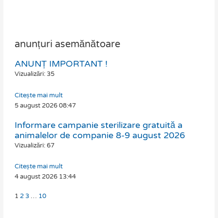
anunțuri asemănătoare
ANUNȚ IMPORTANT !
Page
Page
Page
Page
Vizualizări: 35
Citește mai mult
5 august 2026
08:47
Informare campanie sterilizare gratuită a
animalelor de companie 8-9 august 2026
Vizualizări: 67
Citește mai mult
4 august 2026
13:44
1
2
3
…
10