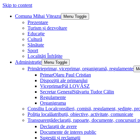
Skip to content
Comuna Mihai Viteazu
Menu Toggle
Prezentare
Turism și dezvoltare
Educație
Cultură
Sănătate
Sport
Localități Înfrățite
Administrație
Menu Toggle
Primărie
primar, viceprimar, organigramă, regulamente
M
Primar
Olaru Paul Cristian
Dispoziții ale primarului
Viceprimar
Pál LOVÁSZ
Secretar General
Stăvariu Tudor Călin
Regulamente
Organigrama
Consiliu Local
consilieri, comisii, regulament, ședințe, pro
Poliția locală
atribuții, obiective, activitate, comunicate
Transparență
declarații, rapoarte, documente, concursuri p
Declarații de avere
Documente de interes public
Sugestii și reclamații