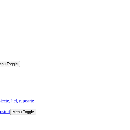
enu Toggle
iecte, hcl, rapoarte
osturi
Menu Toggle