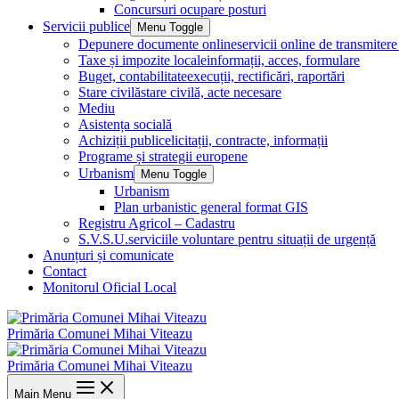
Concursuri ocupare posturi
Servicii publice
Menu Toggle
Depunere documente online
servicii online de transmite
Taxe și impozite locale
informații, acces, formulare
Buget, contabilitate
execuții, rectificări, raportări
Stare civilă
stare civilă, acte necesare
Mediu
Asistența socială
Achiziții publice
licitații, contracte, informații
Programe și strategii europene
Urbanism
Menu Toggle
Urbanism
Plan urbanistic general format GIS
Registru Agricol – Cadastru
S.V.S.U.
serviciile voluntare pentru situații de urgență
Anunțuri și comunicate
Contact
Monitorul Oficial Local
Primăria Comunei Mihai Viteazu
Primăria Comunei Mihai Viteazu
Main Menu