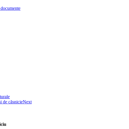
re documente
urale
i de căsnicie
Next
ciu