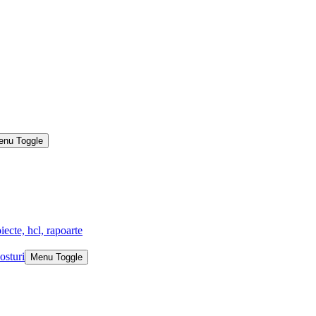
enu Toggle
iecte, hcl, rapoarte
osturi
Menu Toggle