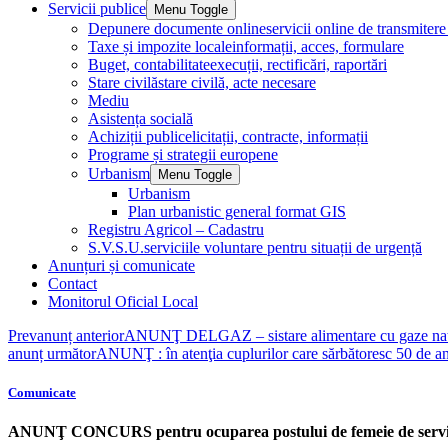
Servicii publice
Menu Toggle
Depunere documente online
servicii online de transmite
Taxe și impozite locale
informații, acces, formulare
Buget, contabilitate
execuții, rectificări, raportări
Stare civilă
stare civilă, acte necesare
Mediu
Asistența socială
Achiziții publice
licitații, contracte, informații
Programe și strategii europene
Urbanism
Menu Toggle
Urbanism
Plan urbanistic general format GIS
Registru Agricol – Cadastru
S.V.S.U.
serviciile voluntare pentru situații de urgență
Anunțuri și comunicate
Contact
Monitorul Oficial Local
Prev
anunț anterior
ANUNŢ DELGAZ – sistare alimentare cu gaze nat
anunț următor
ANUNŢ : în atenţia cuplurilor care sărbătoresc 50 de an
Comunicate
ANUNŢ CONCURS pentru ocuparea postului de femeie de servi