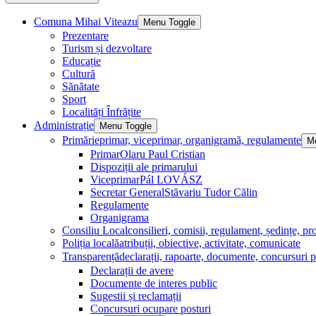
Comuna Mihai Viteazu
Menu Toggle
Prezentare
Turism și dezvoltare
Educație
Cultură
Sănătate
Sport
Localități Înfrățite
Administrație
Menu Toggle
Primărie
primar, viceprimar, organigramă, regulamente
M
Primar
Olaru Paul Cristian
Dispoziții ale primarului
Viceprimar
Pál LOVÁSZ
Secretar General
Stăvariu Tudor Călin
Regulamente
Organigrama
Consiliu Local
consilieri, comisii, regulament, ședințe, pro
Poliția locală
atribuții, obiective, activitate, comunicate
Transparență
declarații, rapoarte, documente, concursuri p
Declarații de avere
Documente de interes public
Sugestii și reclamații
Concursuri ocupare posturi