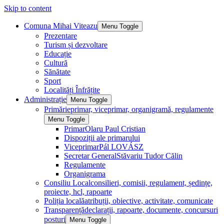
Skip to content
Comuna Mihai Viteazu
Menu Toggle
Prezentare
Turism și dezvoltare
Educație
Cultură
Sănătate
Sport
Localități Înfrățite
Administrație
Menu Toggle
Primărie
primar, viceprimar, organigramă, regulamente
Menu Toggle
Primar
Olaru Paul Cristian
Dispoziții ale primarului
Viceprimar
Pál LOVÁSZ
Secretar General
Stăvariu Tudor Călin
Regulamente
Organigrama
Consiliu Local
consilieri, comisii, regulament, ședințe,
proiecte, hcl, rapoarte
Poliția locală
atribuții, obiective, activitate, comunicate
Transparență
declarații, rapoarte, documente, concursuri
posturi
Menu Toggle