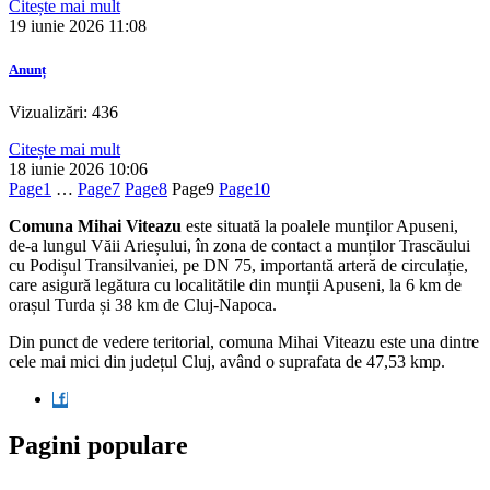
Citește mai mult
19 iunie 2026
11:08
Anunț
Vizualizări: 436
Citește mai mult
18 iunie 2026
10:06
Page
1
…
Page
7
Page
8
Page
9
Page
10
Comuna Mihai Viteazu
este situată la poalele munților Apuseni,
de-a lungul Văii Arieșului, în zona de contact a munților Trascăului
cu Podișul Transilvaniei, pe DN 75, importantă arteră de circulație,
care asigură legătura cu localitătile din munții Apuseni, la 6 km de
orașul Turda și 38 km de Cluj-Napoca.
Din punct de vedere teritorial, comuna Mihai Viteazu este una dintre
cele mai mici din județul Cluj, având o suprafata de 47,53 kmp.
Pagini populare