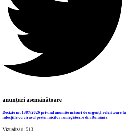
anunțuri asemănătoare
Decizie nr. 1387/2026 privind anumite măsuri de urgență referitoare la
infecțiile cu virusul pestei micilor rumegătoare din România
Vizualizări: 513