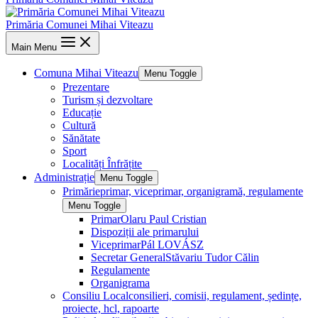
Primăria Comunei Mihai Viteazu
Main Menu
Comuna Mihai Viteazu
Menu Toggle
Prezentare
Turism și dezvoltare
Educație
Cultură
Sănătate
Sport
Localități Înfrățite
Administrație
Menu Toggle
Primărie
primar, viceprimar, organigramă, regulamente
Menu Toggle
Primar
Olaru Paul Cristian
Dispoziții ale primarului
Viceprimar
Pál LOVÁSZ
Secretar General
Stăvariu Tudor Călin
Regulamente
Organigrama
Consiliu Local
consilieri, comisii, regulament, ședințe,
proiecte, hcl, rapoarte