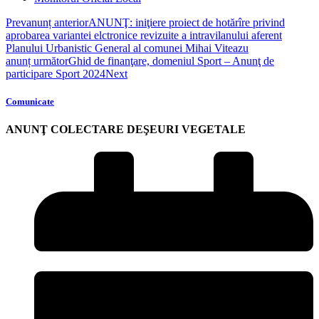
Prev
anunț anterior
ANUNŢ: iniţiere proiect de hotărîre privind
aprobarea variantei elctronice revizuite a intravilanului aferent
Planului Urbanistic General al comunei Mihai Viteazu
anunț următor
Ghid de finanţare, domeniul Sport – Anunţ de
participare Sport 2024
Next
Comunicate
ANUNŢ COLECTARE DEŞEURI VEGETALE