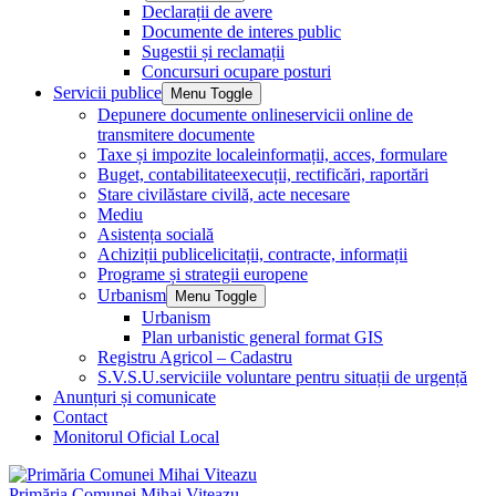
Declarații de avere
Documente de interes public
Sugestii și reclamații
Concursuri ocupare posturi
Servicii publice
Menu Toggle
Depunere documente online
servicii online de
transmitere documente
Taxe și impozite locale
informații, acces, formulare
Buget, contabilitate
execuții, rectificări, raportări
Stare civilă
stare civilă, acte necesare
Mediu
Asistența socială
Achiziții publice
licitații, contracte, informații
Programe și strategii europene
Urbanism
Menu Toggle
Urbanism
Plan urbanistic general format GIS
Registru Agricol – Cadastru
S.V.S.U.
serviciile voluntare pentru situații de urgență
Anunțuri și comunicate
Contact
Monitorul Oficial Local
Primăria Comunei Mihai Viteazu