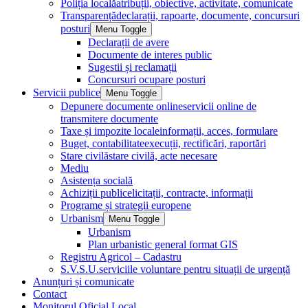
Poliția locală
atribuții, obiective, activitate, comunicate
Transparență
declarații, rapoarte, documente, concursuri
posturi
Menu Toggle
Declarații de avere
Documente de interes public
Sugestii și reclamații
Concursuri ocupare posturi
Servicii publice
Menu Toggle
Depunere documente online
servicii online de
transmitere documente
Taxe și impozite locale
informații, acces, formulare
Buget, contabilitate
execuții, rectificări, raportări
Stare civilă
stare civilă, acte necesare
Mediu
Asistența socială
Achiziții publice
licitații, contracte, informații
Programe și strategii europene
Urbanism
Menu Toggle
Urbanism
Plan urbanistic general format GIS
Registru Agricol – Cadastru
S.V.S.U.
serviciile voluntare pentru situații de urgență
Anunțuri și comunicate
Contact
Monitorul Oficial Local