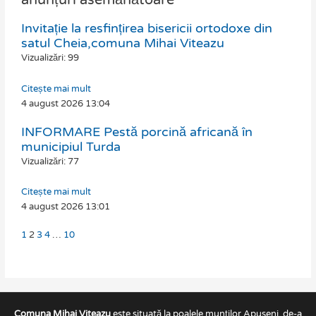
anunțuri asemănătoare
Invitație la resfințirea bisericii ortodoxe din
Page
Page
Page
Page
Page
satul Cheia,comuna Mihai Viteazu
Vizualizări: 99
Citește mai mult
4 august 2026
13:04
INFORMARE Pestă porcină africană în
municipiul Turda
Vizualizări: 77
Citește mai mult
4 august 2026
13:01
1
2
3
4
…
10
Comuna Mihai Viteazu
este situată la poalele munților Apuseni, de-a