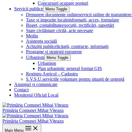
Concursuri ocupare posturi
Servicii publice
Menu Toggle
Depunere documente online
servicii online de transmite
Taxe și impozite locale
informații, acces, formulare
Buget, contabilitate
execuții, rectificări, raportări
Stare civilă
stare civilă, acte necesare
Mediu
Asistența socială
Achiziții publice
licitații, contracte, informații
Programe și strategii europene
Urbanism
Menu Toggle
Urbanism
Plan urbanistic general format GIS
Registru Agricol – Cadastru
S.V.S.U.
serviciile voluntare pentru situații de urgență
Anunțuri și comunicate
Contact
Monitorul Oficial Local
Primăria Comunei Mihai Viteazu
Primăria Comunei Mihai Viteazu
Main Menu