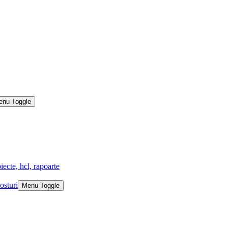
enu Toggle
iecte, hcl, rapoarte
osturi
Menu Toggle