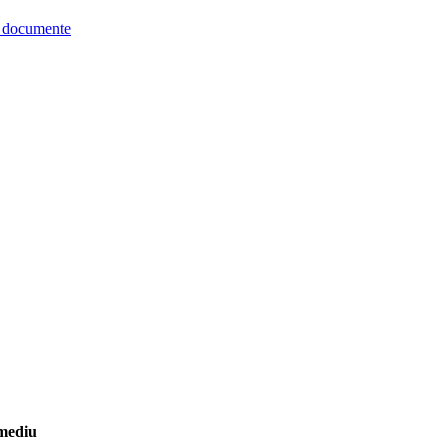
re documente
 mediu