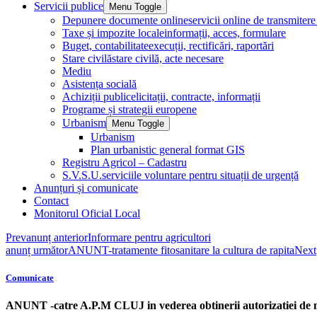
Servicii publice
Menu Toggle
Depunere documente online
servicii online de transmite
Taxe și impozite locale
informații, acces, formulare
Buget, contabilitate
execuții, rectificări, raportări
Stare civilă
stare civilă, acte necesare
Mediu
Asistența socială
Achiziții publice
licitații, contracte, informații
Programe și strategii europene
Urbanism
Menu Toggle
Urbanism
Plan urbanistic general format GIS
Registru Agricol – Cadastru
S.V.S.U.
serviciile voluntare pentru situații de urgență
Anunțuri și comunicate
Contact
Monitorul Oficial Local
Prev
anunț anterior
Informare pentru agricultori
anunț următor
ANUNT-tratamente fitosanitare la cultura de rapita
Next
Comunicate
ANUNT -catre A.P.M CLUJ in vederea obtinerii autorizatiei de