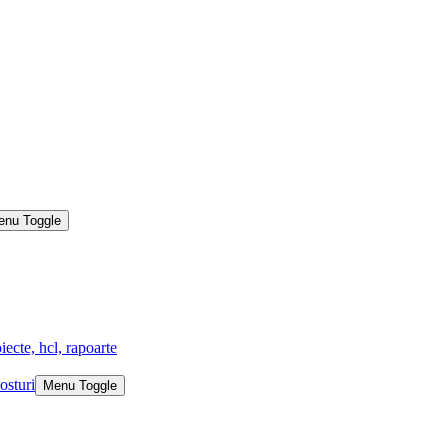
enu Toggle
iecte, hcl, rapoarte
osturi
Menu Toggle