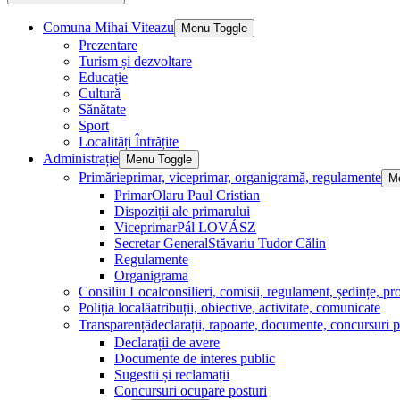
Comuna Mihai Viteazu
Menu Toggle
Prezentare
Turism și dezvoltare
Educație
Cultură
Sănătate
Sport
Localități Înfrățite
Administrație
Menu Toggle
Primărie
primar, viceprimar, organigramă, regulamente
M
Primar
Olaru Paul Cristian
Dispoziții ale primarului
Viceprimar
Pál LOVÁSZ
Secretar General
Stăvariu Tudor Călin
Regulamente
Organigrama
Consiliu Local
consilieri, comisii, regulament, ședințe, pro
Poliția locală
atribuții, obiective, activitate, comunicate
Transparență
declarații, rapoarte, documente, concursuri p
Declarații de avere
Documente de interes public
Sugestii și reclamații
Concursuri ocupare posturi