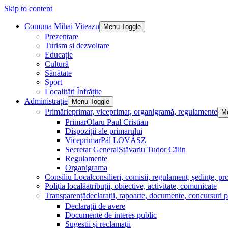
Skip to content
Comuna Mihai Viteazu
Menu Toggle
Prezentare
Turism și dezvoltare
Educație
Cultură
Sănătate
Sport
Localități Înfrățite
Administrație
Menu Toggle
Primărie
primar, viceprimar, organigramă, regulamente
M
Primar
Olaru Paul Cristian
Dispoziții ale primarului
Viceprimar
Pál LOVÁSZ
Secretar General
Stăvariu Tudor Călin
Regulamente
Organigrama
Consiliu Local
consilieri, comisii, regulament, ședințe, pro
Poliția locală
atribuții, obiective, activitate, comunicate
Transparență
declarații, rapoarte, documente, concursuri p
Declarații de avere
Documente de interes public
Sugestii și reclamații