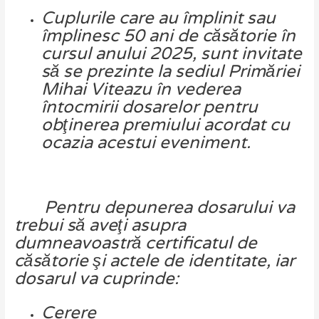
Cuplurile
care
au
împlinit
sau
împlinesc
50
ani
de
căsătorie
în
cursul
anului
2025,
sunt
invitate
să
se
prezinte
la
sediul
Primăriei
Mihai
Viteazu
în
vederea
întocmirii
dosarelor
pentru
obţinerea
premiului
acordat
cu
ocazia
acestui eveniment.
Pentru depunerea dosarului va
trebui să aveţi asupra
dumneavoastră certificatul de
căsătorie şi actele de identitate, iar
d
osarul
va
cuprinde:
Cerere