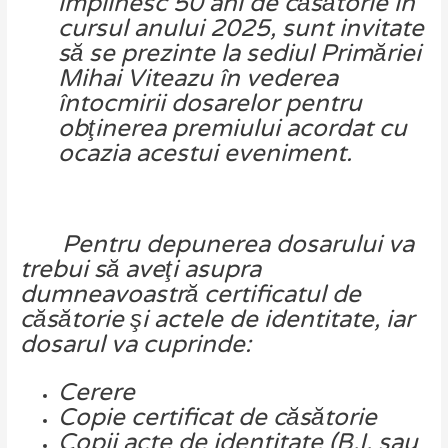
împlinesc
50
ani
de
căsătorie
în
cursul
anului
2025,
sunt
invitate
să
se
prezinte
la
sediul
Primăriei
Mihai
Viteazu
în
vederea
întocmirii
dosarelor
pentru
obţinerea
premiului
acordat
cu
ocazia
acestui eveniment.
Pentru depunerea dosarului va
trebui să aveţi asupra
dumneavoastră certificatul de
căsătorie şi actele de identitate, iar
d
osarul
va
cuprinde:
Cerere
Copie
certificat
de
căsătorie
Copii
acte
de
identitate
(B.I.
sau