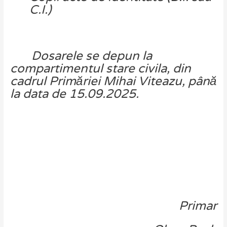
C.I.)
Dosarele
se
depun
la
compartimentul
stare
civila,
din
cadrul
Primăriei
Mihai
Viteazu,
până
la
data
de
15.09
.2025.
Primar