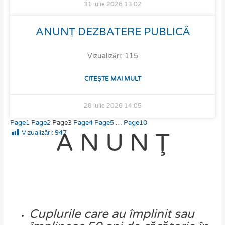
31 iulie 2026
13:02
ANUNȚ DEZBATERE PUBLICĂ
Vizualizări: 115
CITEȘTE MAI MULT
28 iulie 2026
14:05
Page
1
Page
2
Page
3
Page
4
Page
5
…
Page
10
A N U N Ţ
Vizualizări:
947
Cuplurile
care
au
împlinit
sau