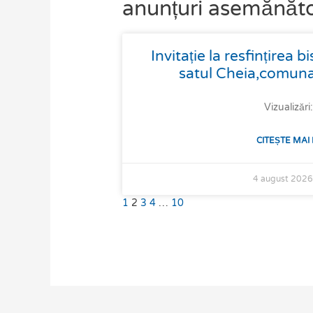
anunțuri asemănăt
Page
Page
Page
Page
Page
Invitație la resfințirea b
satul Cheia,comuna
Vizualizări
CITEȘTE MAI
4 august 202
1
2
3
4
…
10