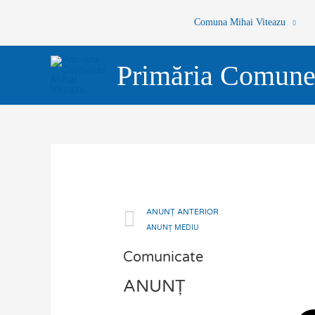
Skip
Comuna Mihai Viteazu
to
content
Primăria Comune
Prev
ANUNȚ ANTERIOR
ANUNȚ MEDIU
Comunicate
ANUNȚ