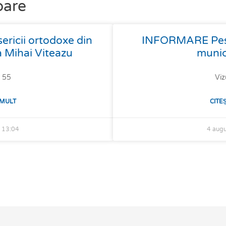
oare
isericii ortodoxe din
INFORMARE Pestă
 Mihai Viteazu
munic
: 55
Viz
 MULT
CITE
6
13:04
4 aug