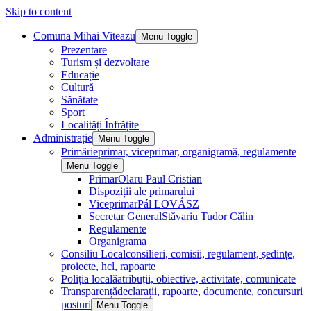
Skip to content
Comuna Mihai Viteazu
Menu Toggle
Prezentare
Turism și dezvoltare
Educație
Cultură
Sănătate
Sport
Localități Înfrățite
Administrație
Menu Toggle
Primărie
primar, viceprimar, organigramă, regulamente
Menu Toggle
Primar
Olaru Paul Cristian
Dispoziții ale primarului
Viceprimar
Pál LOVÁSZ
Secretar General
Stăvariu Tudor Călin
Regulamente
Organigrama
Consiliu Local
consilieri, comisii, regulament, ședințe,
proiecte, hcl, rapoarte
Poliția locală
atribuții, obiective, activitate, comunicate
Transparență
declarații, rapoarte, documente, concursuri
posturi
Menu Toggle