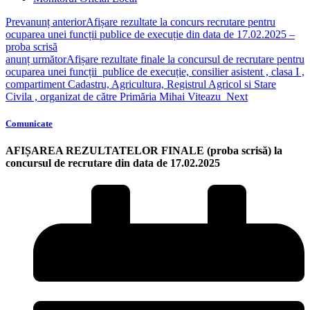
Prev
anunț anterior
Afișare rezultate la concurs recrutare pentru
ocuparea unei funcții publice de execuție din data de 17.02.2025 –
proba scrisă
anunț următor
Afișare rezultate finale la concursul de recrutare pentru
ocuparea unei funcții publice de execuție, consilier asistent , clasa I ,
compartiment Cadastru, Agricultura, Registrul Agricol si Stare
Civila , organizat de către Primăria Mihai Viteazu
Next
Comunicate
AFIȘAREA REZULTATELOR FINALE (proba scrisă) la
concursul de recrutare din data de 17.02.2025