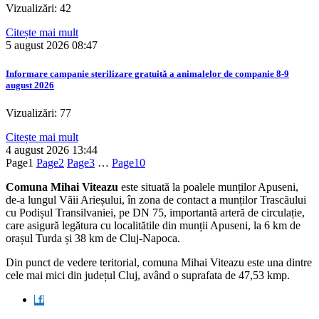
Vizualizări: 42
Citește mai mult
5 august 2026
08:47
Informare campanie sterilizare gratuită a animalelor de companie 8-9
august 2026
Vizualizări: 77
Citește mai mult
4 august 2026
13:44
Page
1
Page
2
Page
3
…
Page
10
Comuna Mihai Viteazu
este situată la poalele munților Apuseni,
de-a lungul Văii Arieșului, în zona de contact a munților Trascăului
cu Podișul Transilvaniei, pe DN 75, importantă arteră de circulație,
care asigură legătura cu localitătile din munții Apuseni, la 6 km de
orașul Turda și 38 km de Cluj-Napoca.
Din punct de vedere teritorial, comuna Mihai Viteazu este una dintre
cele mai mici din județul Cluj, având o suprafata de 47,53 kmp.