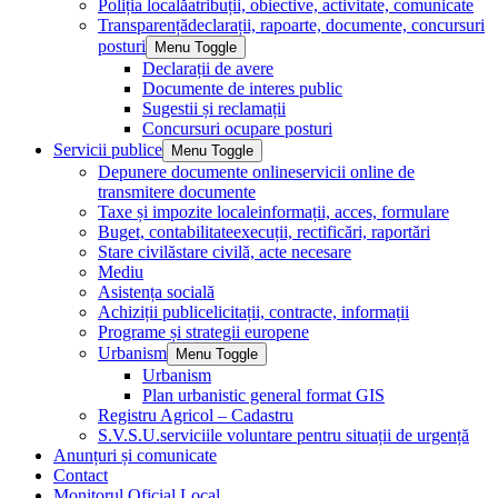
Poliția locală
atribuții, obiective, activitate, comunicate
Transparență
declarații, rapoarte, documente, concursuri
posturi
Menu Toggle
Declarații de avere
Documente de interes public
Sugestii și reclamații
Concursuri ocupare posturi
Servicii publice
Menu Toggle
Depunere documente online
servicii online de
transmitere documente
Taxe și impozite locale
informații, acces, formulare
Buget, contabilitate
execuții, rectificări, raportări
Stare civilă
stare civilă, acte necesare
Mediu
Asistența socială
Achiziții publice
licitații, contracte, informații
Programe și strategii europene
Urbanism
Menu Toggle
Urbanism
Plan urbanistic general format GIS
Registru Agricol – Cadastru
S.V.S.U.
serviciile voluntare pentru situații de urgență
Anunțuri și comunicate
Contact
Monitorul Oficial Local