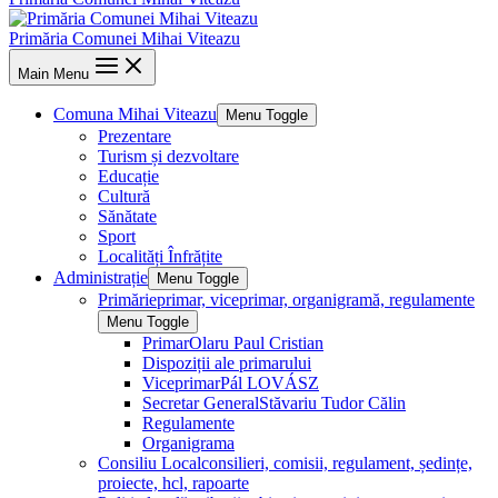
Primăria Comunei Mihai Viteazu
Main Menu
Comuna Mihai Viteazu
Menu Toggle
Prezentare
Turism și dezvoltare
Educație
Cultură
Sănătate
Sport
Localități Înfrățite
Administrație
Menu Toggle
Primărie
primar, viceprimar, organigramă, regulamente
Menu Toggle
Primar
Olaru Paul Cristian
Dispoziții ale primarului
Viceprimar
Pál LOVÁSZ
Secretar General
Stăvariu Tudor Călin
Regulamente
Organigrama
Consiliu Local
consilieri, comisii, regulament, ședințe,
proiecte, hcl, rapoarte