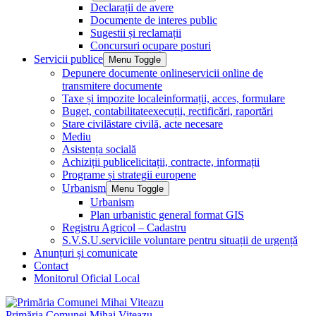
Declarații de avere
Documente de interes public
Sugestii și reclamații
Concursuri ocupare posturi
Servicii publice
Menu Toggle
Depunere documente online
servicii online de
transmitere documente
Taxe și impozite locale
informații, acces, formulare
Buget, contabilitate
execuții, rectificări, raportări
Stare civilă
stare civilă, acte necesare
Mediu
Asistența socială
Achiziții publice
licitații, contracte, informații
Programe și strategii europene
Urbanism
Menu Toggle
Urbanism
Plan urbanistic general format GIS
Registru Agricol – Cadastru
S.V.S.U.
serviciile voluntare pentru situații de urgență
Anunțuri și comunicate
Contact
Monitorul Oficial Local
Primăria Comunei Mihai Viteazu