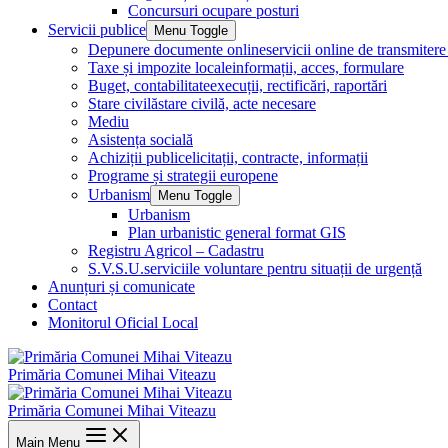
Concursuri ocupare posturi
Servicii publice
Menu Toggle
Depunere documente online
servicii online de transmite
Taxe și impozite locale
informații, acces, formulare
Buget, contabilitate
execuții, rectificări, raportări
Stare civilă
stare civilă, acte necesare
Mediu
Asistența socială
Achiziții publice
licitații, contracte, informații
Programe și strategii europene
Urbanism
Menu Toggle
Urbanism
Plan urbanistic general format GIS
Registru Agricol – Cadastru
S.V.S.U.
serviciile voluntare pentru situații de urgență
Anunțuri și comunicate
Contact
Monitorul Oficial Local
Primăria Comunei Mihai Viteazu
Primăria Comunei Mihai Viteazu
Main Menu