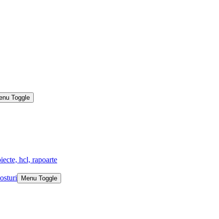
enu Toggle
iecte, hcl, rapoarte
osturi
Menu Toggle