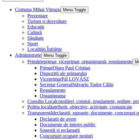
Comuna Mihai Viteazu
Menu Toggle
Prezentare
Turism și dezvoltare
Educație
Cultură
Sănătate
Sport
Localități Înfrățite
Administrație
Menu Toggle
Primărie
primar, viceprimar, organigramă, regulamente
M
Primar
Olaru Paul Cristian
Dispoziții ale primarului
Viceprimar
Pál LOVÁSZ
Secretar General
Stăvariu Tudor Călin
Regulamente
Organigrama
Consiliu Local
consilieri, comisii, regulament, ședințe, pro
Poliția locală
atribuții, obiective, activitate, comunicate
Transparență
declarații, rapoarte, documente, concursuri p
Declarații de avere
Documente de interes public
Sugestii și reclamații
Concursuri ocupare posturi