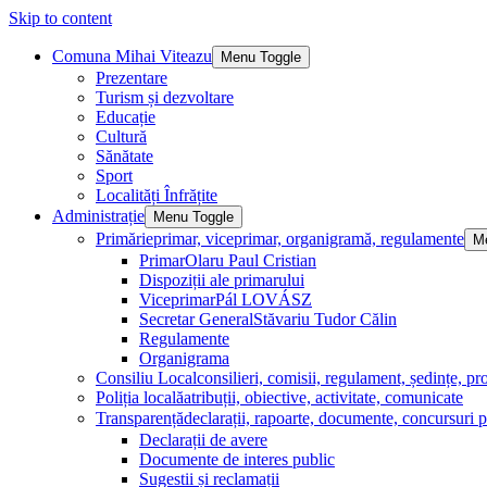
Skip to content
Comuna Mihai Viteazu
Menu Toggle
Prezentare
Turism și dezvoltare
Educație
Cultură
Sănătate
Sport
Localități Înfrățite
Administrație
Menu Toggle
Primărie
primar, viceprimar, organigramă, regulamente
M
Primar
Olaru Paul Cristian
Dispoziții ale primarului
Viceprimar
Pál LOVÁSZ
Secretar General
Stăvariu Tudor Călin
Regulamente
Organigrama
Consiliu Local
consilieri, comisii, regulament, ședințe, pro
Poliția locală
atribuții, obiective, activitate, comunicate
Transparență
declarații, rapoarte, documente, concursuri p
Declarații de avere
Documente de interes public
Sugestii și reclamații