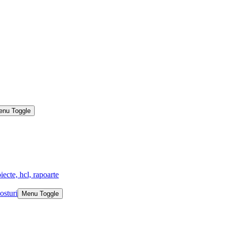
enu Toggle
iecte, hcl, rapoarte
osturi
Menu Toggle