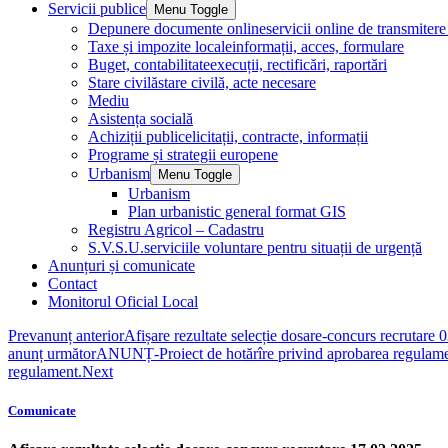
Servicii publice
Menu Toggle
Depunere documente online
servicii online de transmite
Taxe și impozite locale
informații, acces, formulare
Buget, contabilitate
execuții, rectificări, raportări
Stare civilă
stare civilă, acte necesare
Mediu
Asistența socială
Achiziții publice
licitații, contracte, informații
Programe și strategii europene
Urbanism
Menu Toggle
Urbanism
Plan urbanistic general format GIS
Registru Agricol – Cadastru
S.V.S.U.
serviciile voluntare pentru situații de urgență
Anunțuri și comunicate
Contact
Monitorul Oficial Local
Prev
anunț anterior
Afișare rezultate selecție dosare-concurs recrutare
anunț următor
ANUNȚ-Proiect de hotărîre privind aprobarea regulamentu
regulament.
Next
Comunicate