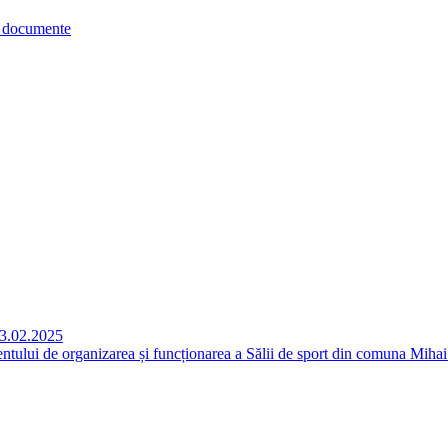
re documente
 03.02.2025
lui de organizarea și funcționarea a Sălii de sport din comuna Mihai Vi