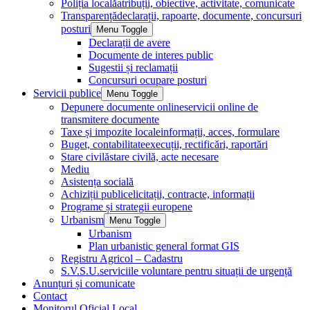
Poliția locală
atribuții, obiective, activitate, comunicate
Transparență
declarații, rapoarte, documente, concursuri
posturi
Menu Toggle
Declarații de avere
Documente de interes public
Sugestii și reclamații
Concursuri ocupare posturi
Servicii publice
Menu Toggle
Depunere documente online
servicii online de
transmitere documente
Taxe și impozite locale
informații, acces, formulare
Buget, contabilitate
execuții, rectificări, raportări
Stare civilă
stare civilă, acte necesare
Mediu
Asistența socială
Achiziții publice
licitații, contracte, informații
Programe și strategii europene
Urbanism
Menu Toggle
Urbanism
Plan urbanistic general format GIS
Registru Agricol – Cadastru
S.V.S.U.
serviciile voluntare pentru situații de urgență
Anunțuri și comunicate
Contact
Monitorul Oficial Local