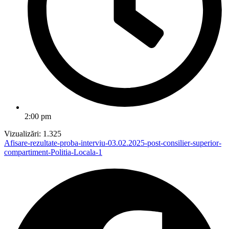
2:00 pm
Vizualizări:
1.325
Afisare-rezultate-proba-interviu-03.02.2025-post-consilier-superior-
compartiment-Politia-Locala-1