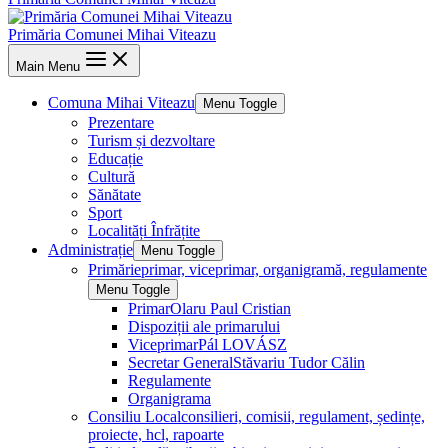
Primăria Comunei Mihai Viteazu
Main Menu
Comuna Mihai Viteazu
Menu Toggle
Prezentare
Turism și dezvoltare
Educație
Cultură
Sănătate
Sport
Localități Înfrățite
Administrație
Menu Toggle
Primărie
primar, viceprimar, organigramă, regulamente
Menu Toggle
Primar
Olaru Paul Cristian
Dispoziții ale primarului
Viceprimar
Pál LOVÁSZ
Secretar General
Stăvariu Tudor Călin
Regulamente
Organigrama
Consiliu Local
consilieri, comisii, regulament, ședințe,
proiecte, hcl, rapoarte