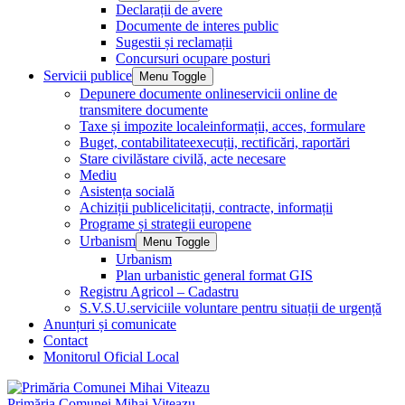
Declarații de avere
Documente de interes public
Sugestii și reclamații
Concursuri ocupare posturi
Servicii publice
Menu Toggle
Depunere documente online
servicii online de
transmitere documente
Taxe și impozite locale
informații, acces, formulare
Buget, contabilitate
execuții, rectificări, raportări
Stare civilă
stare civilă, acte necesare
Mediu
Asistența socială
Achiziții publice
licitații, contracte, informații
Programe și strategii europene
Urbanism
Menu Toggle
Urbanism
Plan urbanistic general format GIS
Registru Agricol – Cadastru
S.V.S.U.
serviciile voluntare pentru situații de urgență
Anunțuri și comunicate
Contact
Monitorul Oficial Local
Primăria Comunei Mihai Viteazu