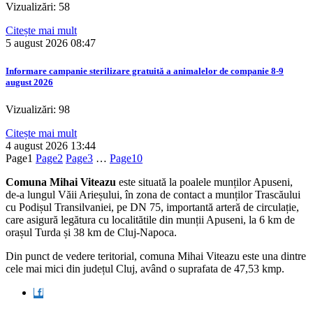
Vizualizări: 58
Citește mai mult
5 august 2026
08:47
Informare campanie sterilizare gratuită a animalelor de companie 8-9
august 2026
Vizualizări: 98
Citește mai mult
4 august 2026
13:44
Page
1
Page
2
Page
3
…
Page
10
Comuna Mihai Viteazu
este situată la poalele munților Apuseni,
de-a lungul Văii Arieșului, în zona de contact a munților Trascăului
cu Podișul Transilvaniei, pe DN 75, importantă arteră de circulație,
care asigură legătura cu localitătile din munții Apuseni, la 6 km de
orașul Turda și 38 km de Cluj-Napoca.
Din punct de vedere teritorial, comuna Mihai Viteazu este una dintre
cele mai mici din județul Cluj, având o suprafata de 47,53 kmp.