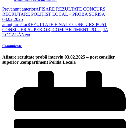
Prev
anunț anterior
AFIȘARE REZULTATE CONCURS
RECRUTARE POLIȚIST LOCAL – PROBA SCRISĂ
03.02.2025
anunț următor
REZULTATE FINALE CONCURS POST
CONSILIER SUPERIOR, COMPARTIMENT POLIȚIA
LOCALĂ
Next
Comunicate
Afișare rezultate probă interviu 03.02.2025 – post consilier
superior ,compartiment Politia Locală