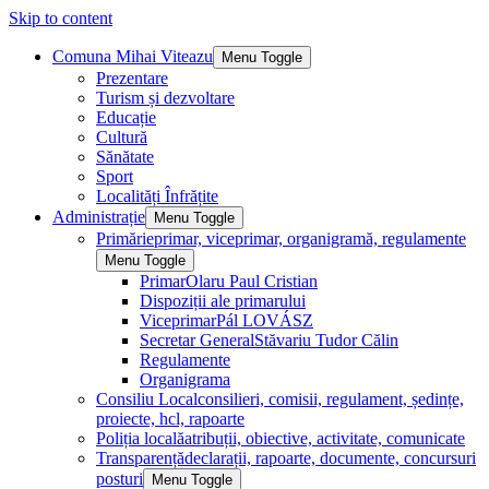
Skip to content
Comuna Mihai Viteazu
Menu Toggle
Prezentare
Turism și dezvoltare
Educație
Cultură
Sănătate
Sport
Localități Înfrățite
Administrație
Menu Toggle
Primărie
primar, viceprimar, organigramă, regulamente
Menu Toggle
Primar
Olaru Paul Cristian
Dispoziții ale primarului
Viceprimar
Pál LOVÁSZ
Secretar General
Stăvariu Tudor Călin
Regulamente
Organigrama
Consiliu Local
consilieri, comisii, regulament, ședințe,
proiecte, hcl, rapoarte
Poliția locală
atribuții, obiective, activitate, comunicate
Transparență
declarații, rapoarte, documente, concursuri
posturi
Menu Toggle