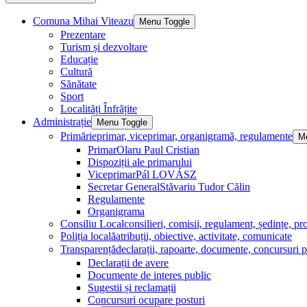
Comuna Mihai Viteazu
Menu Toggle
Prezentare
Turism și dezvoltare
Educație
Cultură
Sănătate
Sport
Localități Înfrățite
Administrație
Menu Toggle
Primărie
primar, viceprimar, organigramă, regulamente
M
Primar
Olaru Paul Cristian
Dispoziții ale primarului
Viceprimar
Pál LOVÁSZ
Secretar General
Stăvariu Tudor Călin
Regulamente
Organigrama
Consiliu Local
consilieri, comisii, regulament, ședințe, pro
Poliția locală
atribuții, obiective, activitate, comunicate
Transparență
declarații, rapoarte, documente, concursuri p
Declarații de avere
Documente de interes public
Sugestii și reclamații
Concursuri ocupare posturi