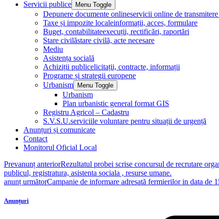
Servicii publice
Menu Toggle
Depunere documente online
servicii online de transmite
Taxe și impozite locale
informații, acces, formulare
Buget, contabilitate
execuții, rectificări, raportări
Stare civilă
stare civilă, acte necesare
Mediu
Asistența socială
Achiziții publice
licitații, contracte, informații
Programe și strategii europene
Urbanism
Menu Toggle
Urbanism
Plan urbanistic general format GIS
Registru Agricol – Cadastru
S.V.S.U.
serviciile voluntare pentru situații de urgență
Anunțuri și comunicate
Contact
Monitorul Oficial Local
Prev
anunț anterior
Rezultatul probei scrise concursul de recrutare organ
publicul, registratura, asistenta sociala , resurse umane.
anunț următor
Campanie de informare adresată fermierilor in data de 
Anunțuri