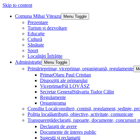
Skip to content
Comuna Mihai Viteazu
Menu Toggle
Prezentare
Turism și dezvoltare
Educație
Cultură
Sănătate
Sport
Localități Înfrățite
Administrație
Menu Toggle
Primărie
primar, viceprimar, organigramă, regulamente
M
Primar
Olaru Paul Cristian
Dispoziții ale primarului
Viceprimar
Pál LOVÁSZ
Secretar General
Stăvariu Tudor Călin
Regulamente
Organigrama
Consiliu Local
consilieri, comisii, regulament, ședințe, pro
Poliția locală
atribuții, obiective, activitate, comunicate
Transparență
declarații, rapoarte, documente, concursuri p
Declarații de avere
Documente de interes public
Sugestii și reclamații