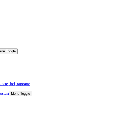
enu Toggle
iecte, hcl, rapoarte
osturi
Menu Toggle