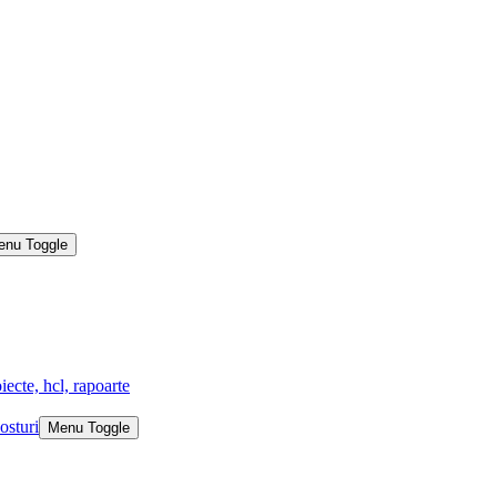
enu Toggle
iecte, hcl, rapoarte
osturi
Menu Toggle