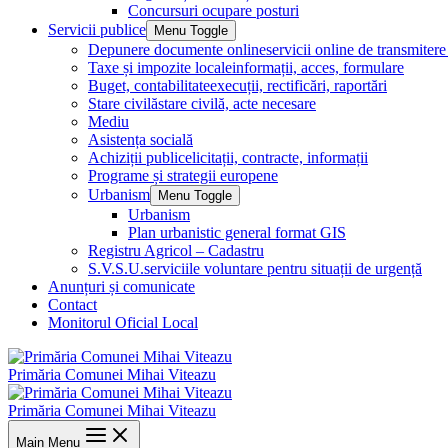
Concursuri ocupare posturi
Servicii publice
Menu Toggle
Depunere documente online
servicii online de transmite
Taxe și impozite locale
informații, acces, formulare
Buget, contabilitate
execuții, rectificări, raportări
Stare civilă
stare civilă, acte necesare
Mediu
Asistența socială
Achiziții publice
licitații, contracte, informații
Programe și strategii europene
Urbanism
Menu Toggle
Urbanism
Plan urbanistic general format GIS
Registru Agricol – Cadastru
S.V.S.U.
serviciile voluntare pentru situații de urgență
Anunțuri și comunicate
Contact
Monitorul Oficial Local
Primăria Comunei Mihai Viteazu
Primăria Comunei Mihai Viteazu
Main Menu