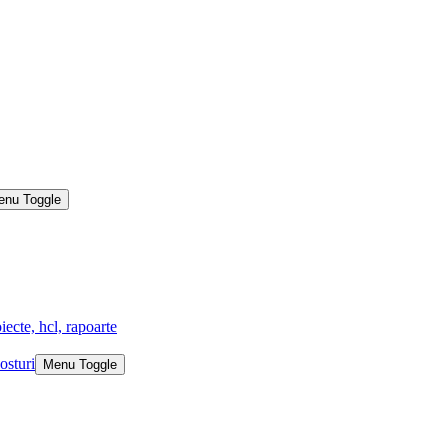
enu Toggle
iecte, hcl, rapoarte
osturi
Menu Toggle