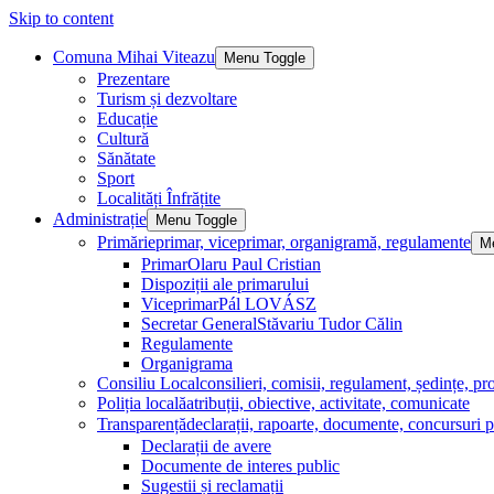
Skip to content
Comuna Mihai Viteazu
Menu Toggle
Prezentare
Turism și dezvoltare
Educație
Cultură
Sănătate
Sport
Localități Înfrățite
Administrație
Menu Toggle
Primărie
primar, viceprimar, organigramă, regulamente
M
Primar
Olaru Paul Cristian
Dispoziții ale primarului
Viceprimar
Pál LOVÁSZ
Secretar General
Stăvariu Tudor Călin
Regulamente
Organigrama
Consiliu Local
consilieri, comisii, regulament, ședințe, pro
Poliția locală
atribuții, obiective, activitate, comunicate
Transparență
declarații, rapoarte, documente, concursuri p
Declarații de avere
Documente de interes public
Sugestii și reclamații