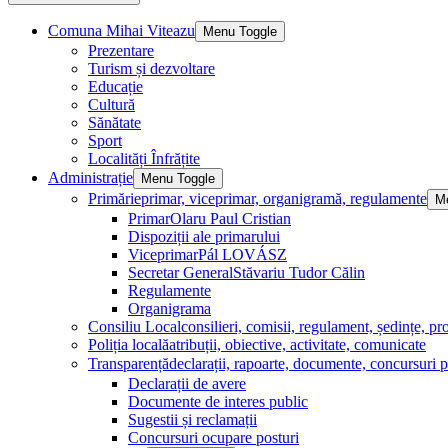
Comuna Mihai Viteazu
Menu Toggle
Prezentare
Turism și dezvoltare
Educație
Cultură
Sănătate
Sport
Localități Înfrățite
Administrație
Menu Toggle
Primărie
primar, viceprimar, organigramă, regulamente
M
Primar
Olaru Paul Cristian
Dispoziții ale primarului
Viceprimar
Pál LOVÁSZ
Secretar General
Stăvariu Tudor Călin
Regulamente
Organigrama
Consiliu Local
consilieri, comisii, regulament, ședințe, pro
Poliția locală
atribuții, obiective, activitate, comunicate
Transparență
declarații, rapoarte, documente, concursuri p
Declarații de avere
Documente de interes public
Sugestii și reclamații
Concursuri ocupare posturi