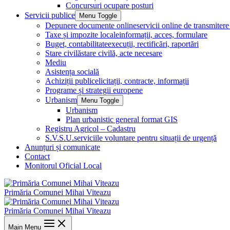
Concursuri ocupare posturi
Servicii publice
Menu Toggle
Depunere documente online
servicii online de transmite
Taxe și impozite locale
informații, acces, formulare
Buget, contabilitate
execuții, rectificări, raportări
Stare civilă
stare civilă, acte necesare
Mediu
Asistența socială
Achiziții publice
licitații, contracte, informații
Programe și strategii europene
Urbanism
Menu Toggle
Urbanism
Plan urbanistic general format GIS
Registru Agricol – Cadastru
S.V.S.U.
serviciile voluntare pentru situații de urgență
Anunțuri și comunicate
Contact
Monitorul Oficial Local
Primăria Comunei Mihai Viteazu
Primăria Comunei Mihai Viteazu
Main Menu