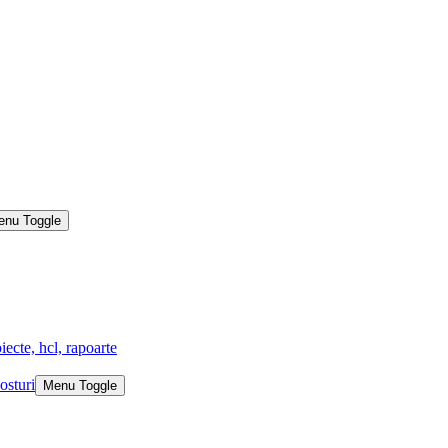
enu Toggle
iecte, hcl, rapoarte
osturi
Menu Toggle