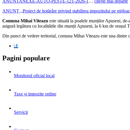
ANUNTANEXE-AUTO-PESTE-12T-2026-1
…
citește mai departe
ANUNȚ ,,Proiect de hotărâre privind stabilirea impozitului pe mijloac
Comuna Mihai Viteazu
este situată la poalele munților Apuseni, de-
asigură legătura cu localitătile din munții Apuseni, la 6 km de orașul
Din punct de vedere teritorial, comuna Mihai Viteazu este una dintre 
Pagini populare
Monitorul oficial local
Taxe și impozite online
Servicii