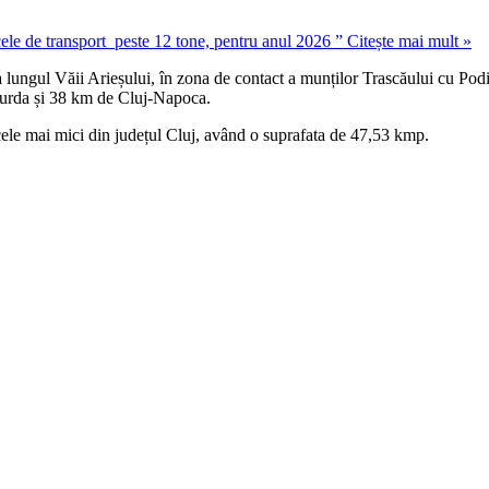
ele de transport peste 12 tone, pentru anul 2026 ”
Citește mai mult »
a lungul Văii Arieșului, în zona de contact a munților Trascăului cu Podi
 Turda și 38 km de Cluj-Napoca.
cele mai mici din județul Cluj, având o suprafata de 47,53 kmp.