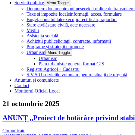
Servicii publice
Menu Toggle
Depunere documente online
servicii online de transmite
Taxe și impozite locale
informații, acces, formulare
Buget, contabilitate
execuții, rectificări, raportări
Stare civilă
stare civilă, acte necesare
Mediu
Asistența socială
Achiziții publice
licitații, contracte, informații
Programe și strategii europene
Urbanism
Menu Toggle
Urbanism
Plan urbanistic general format GIS
Registru Agricol – Cadastru
S.V.S.U.
serviciile voluntare pentru situații de urgență
Anunțuri și comunicate
Contact
Monitorul Oficial Local
21 octombrie 2025
ANUNȚ ,,Proiect de hotărâre privind stabil
Comunicate