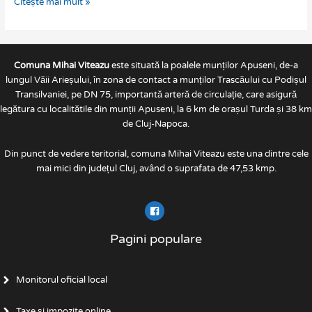
Citește mai mult »
Comuna Mihai Viteazu
este situată la poalele munților Apuseni, de-a
lungul Văii Arieșului, în zona de contact a munților Trascăului cu Podișul
Transilvaniei, pe DN 75, importantă arteră de circulație, care asigură
legătura cu localitătile din munții Apuseni, la 6 km de orașul Turda și 38 km
de Cluj-Napoca.
Din punct de vedere teritorial, comuna Mihai Viteazu este una dintre cele
mai mici din județul Cluj, având o suprafata de 47,53 kmp.
Pagini populare
Monitorul oficial local
Taxe și impozite online