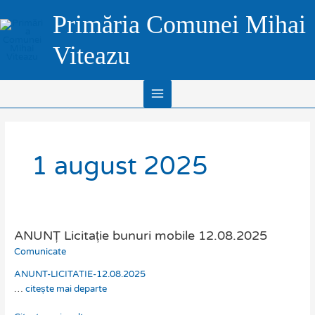
Skip
Main
Primăria Comunei Mihai
to
Menu
content
Viteazu
1 august 2025
ANUNȚ Licitație bunuri mobile 12.08.2025
ANUNȚ
Licitație
Comunicate
bunuri
ANUNT-LICITATIE-12.08.2025
mobile
…
citește mai departe
12.08.2025