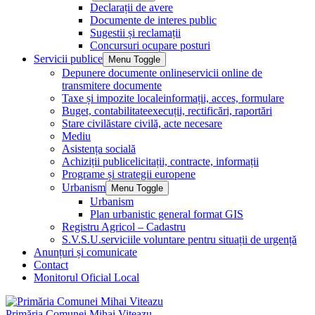
Declarații de avere
Documente de interes public
Sugestii și reclamații
Concursuri ocupare posturi
Servicii publice
Menu Toggle
Depunere documente online
servicii online de
transmitere documente
Taxe și impozite locale
informații, acces, formulare
Buget, contabilitate
execuții, rectificări, raportări
Stare civilă
stare civilă, acte necesare
Mediu
Asistența socială
Achiziții publice
licitații, contracte, informații
Programe și strategii europene
Urbanism
Menu Toggle
Urbanism
Plan urbanistic general format GIS
Registru Agricol – Cadastru
S.V.S.U.
serviciile voluntare pentru situații de urgență
Anunțuri și comunicate
Contact
Monitorul Oficial Local
Primăria Comunei Mihai Viteazu