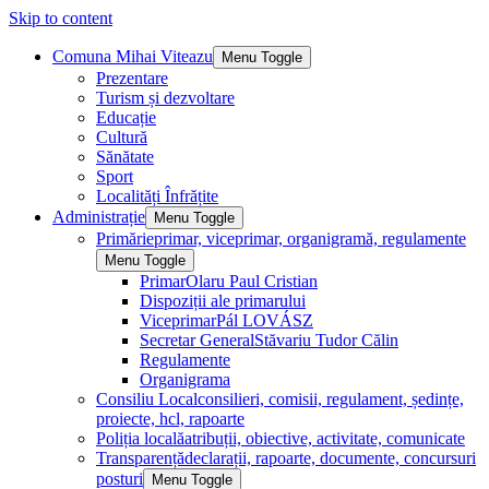
Skip to content
Comuna Mihai Viteazu
Menu Toggle
Prezentare
Turism și dezvoltare
Educație
Cultură
Sănătate
Sport
Localități Înfrățite
Administrație
Menu Toggle
Primărie
primar, viceprimar, organigramă, regulamente
Menu Toggle
Primar
Olaru Paul Cristian
Dispoziții ale primarului
Viceprimar
Pál LOVÁSZ
Secretar General
Stăvariu Tudor Călin
Regulamente
Organigrama
Consiliu Local
consilieri, comisii, regulament, ședințe,
proiecte, hcl, rapoarte
Poliția locală
atribuții, obiective, activitate, comunicate
Transparență
declarații, rapoarte, documente, concursuri
posturi
Menu Toggle