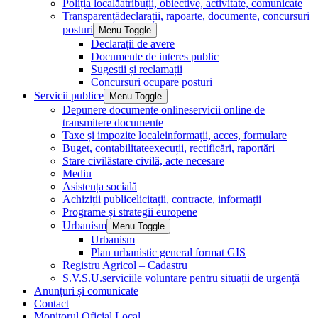
Poliția locală
atribuții, obiective, activitate, comunicate
Transparență
declarații, rapoarte, documente, concursuri
posturi
Menu Toggle
Declarații de avere
Documente de interes public
Sugestii și reclamații
Concursuri ocupare posturi
Servicii publice
Menu Toggle
Depunere documente online
servicii online de
transmitere documente
Taxe și impozite locale
informații, acces, formulare
Buget, contabilitate
execuții, rectificări, raportări
Stare civilă
stare civilă, acte necesare
Mediu
Asistența socială
Achiziții publice
licitații, contracte, informații
Programe și strategii europene
Urbanism
Menu Toggle
Urbanism
Plan urbanistic general format GIS
Registru Agricol – Cadastru
S.V.S.U.
serviciile voluntare pentru situații de urgență
Anunțuri și comunicate
Contact
Monitorul Oficial Local