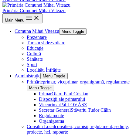
Primăria Comunei Mihai Viteazu
Main Menu
Comuna Mihai Viteazu
Menu Toggle
Prezentare
Turism și dezvoltare
Educație
Cultură
Sănătate
Sport
Localități Înfrățite
Administrație
Menu Toggle
Primărie
primar, viceprimar, organigramă, regulamente
Menu Toggle
Primar
Olaru Paul Cristian
Dispoziții ale primarului
Viceprimar
Pál LOVÁSZ
Secretar General
Stăvariu Tudor Călin
Regulamente
Organigrama
Consiliu Local
consilieri, comisii, regulament, ședințe,
proiecte, hcl, rapoarte