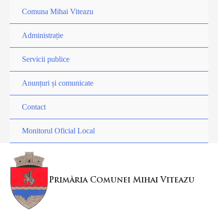
Skip
Comuna Mihai Viteazu
Menu
to
content
Toggle
Administrație
Menu
Toggle
Servicii publice
Menu
Toggle
Anunțuri și comunicate
Contact
Monitorul Oficial Local
Primăria Comunei Mihai Viteazu