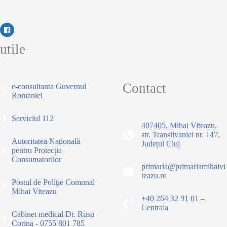
incendia
miriștile și GAEC
10
utile
–
Interdicția
de
Contact
e-consultanta Guvernul
a
Romaniei
incendia
Serviciul 112
vegetația
407405, Mihai Viteazu,
str. Transilvaniei nr. 147,
pajiștilor
Autoritatea Națională
Județul Cluj
pentru Protecția
permanente
Consumatorilor
primaria@primariamihaivi
teazu.ro
Postul de Poliţie Comunal
Mihai Viteazu
+40 264 32 91 01 –
Centrala
Cabinet medical Dr. Rusu
Corina - 0755 801 785