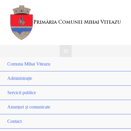
Primăria Comunei Mihai Viteazu
Main
Comuna Mihai Viteazu
Men
Menu
Togg
Administrație
Men
Togg
Servicii publice
Men
Togg
Anunțuri și comunicate
Contact