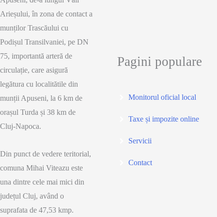
privire
Arieșului, în zona de contact a
la
munților Trascăului cu
respectarea
Podișul Transilvaniei, pe DN
de
75, importantă arteră de
Pagini populare
către
circulație, care asigură
fermieri
legătura cu localitătile din
a
Monitorul oficial local
munții Apuseni, la 6 km de
cerințelor
orașul Turda și 38 km de
Taxe și impozite online
de
Cluj-Napoca.
condiționalitate GAEC
Servicii
3
Din punct de vedere teritorial,
Contact
–
comuna Mihai Viteazu este
Interdicția
una dintre cele mai mici din
de
județul Cluj, având o
a
suprafata de 47,53 kmp.