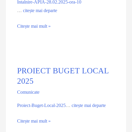
Intalnire-APIA-28.02.2025-ora-10
…
citește mai departe
ANUNȚ-
Citește mai mult »
Întâlnire
APIA
28.02.2025.
ora
10:00
PROIECT BUGET LOCAL
Casa
2025
de
Comunicate
cultură
Mihai
Proiect-Buget-Local-2025
…
citește mai departe
Viteazu
PROIECT
Citește mai mult »
BUGET