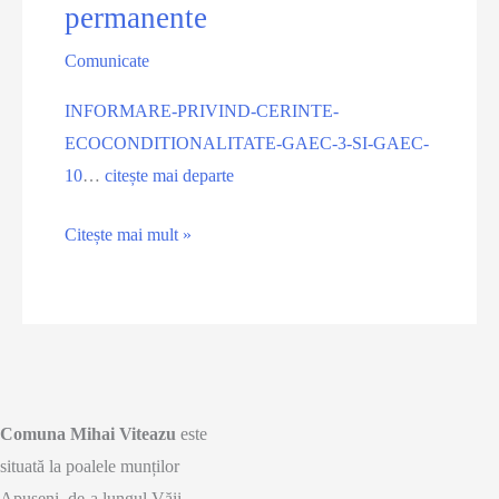
permanente
Comunicate
INFORMARE-PRIVIND-CERINTE-
ECOCONDITIONALITATE-GAEC-3-SI-GAEC-
10
…
citește mai departe
Informarea
Citește mai mult »
A.P.I.A.
–
Centrul
județean
Cluj
cu
Comuna Mihai Viteazu
este
nr.
situată la poalele munților
3484/18.02.2025 cu
Apuseni, de-a lungul Văii