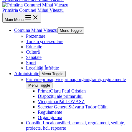
Primăria Comunei Mihai Viteazu
Main Menu
Comuna Mihai Viteazu
Menu Toggle
Prezentare
Turism și dezvoltare
Educație
Cultură
Sănătate
Sport
Localități Înfrățite
Administrație
Menu Toggle
Primărie
primar, viceprimar, organigramă, regulamente
Menu Toggle
Primar
Olaru Paul Cristian
Dispoziții ale primarului
Viceprimar
Pál LOVÁSZ
Secretar General
Stăvariu Tudor Călin
Regulamente
Organigrama
Consiliu Local
consilieri, comisii, regulament, ședințe,
proiecte, hcl, rapoarte