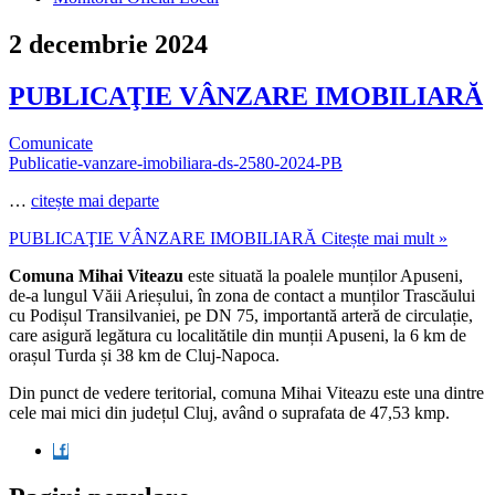
2 decembrie 2024
PUBLICAŢIE VÂNZARE IMOBILIARĂ
Comunicate
Publicatie-vanzare-imobiliara-ds-2580-2024-PB
…
citește mai departe
PUBLICAŢIE VÂNZARE IMOBILIARĂ
Citește mai mult »
Comuna Mihai Viteazu
este situată la poalele munților Apuseni,
de-a lungul Văii Arieșului, în zona de contact a munților Trascăului
cu Podișul Transilvaniei, pe DN 75, importantă arteră de circulație,
care asigură legătura cu localitătile din munții Apuseni, la 6 km de
orașul Turda și 38 km de Cluj-Napoca.
Din punct de vedere teritorial, comuna Mihai Viteazu este una dintre
cele mai mici din județul Cluj, având o suprafata de 47,53 kmp.