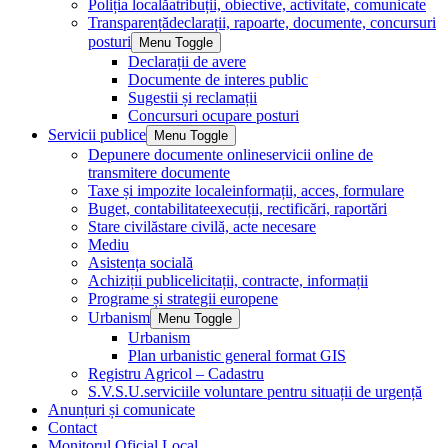
Poliția locală
atribuții, obiective, activitate, comunicate
Transparență
declarații, rapoarte, documente, concursuri
posturi
Menu Toggle
Declarații de avere
Documente de interes public
Sugestii și reclamații
Concursuri ocupare posturi
Servicii publice
Menu Toggle
Depunere documente online
servicii online de
transmitere documente
Taxe și impozite locale
informații, acces, formulare
Buget, contabilitate
execuții, rectificări, raportări
Stare civilă
stare civilă, acte necesare
Mediu
Asistența socială
Achiziții publice
licitații, contracte, informații
Programe și strategii europene
Urbanism
Menu Toggle
Urbanism
Plan urbanistic general format GIS
Registru Agricol – Cadastru
S.V.S.U.
serviciile voluntare pentru situații de urgență
Anunțuri și comunicate
Contact
Monitorul Oficial Local