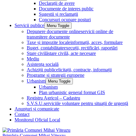
Declarații de avere
Documente de interes public
Sugestii și reclamații
Concursuri ocupare posturi
Servicii publice
Menu Toggle
Depunere documente online
servicii online de
transmitere documente
Taxe și impozite locale
informații, acces, formulare
Buget, contabilitate
execuții, rectificări, raportări
Stare civilă
stare civilă, acte necesare
Mediu
Asistența socială
Achiziții publice
licitații, contracte, informații
Programe și strategii europene
Urbanism
Menu Toggle
Urbanism
Plan urbanistic general format GIS
Registru Agricol – Cadastru
S.V.S.U.
serviciile voluntare pentru situații de urgență
Anunțuri și comunicate
Contact
Monitorul Oficial Local
Primăria Comunei Mihai Viteazu