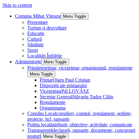
Skip to content
Comuna Mihai Viteazu
Menu Toggle
Prezentare
Turism și dezvoltare
Educație
Cultură
Sănătate
Sport
Localități Înfrățite
Administrație
Menu Toggle
Primărie
primar, viceprimar, organigramă, regulamente
Menu Toggle
Primar
Olaru Paul Cristian
Dispoziții ale primarului
Viceprimar
Pál LOVÁSZ
Secretar General
Stăvariu Tudor Călin
Regulamente
Organigrama
Consiliu Local
consilieri, comisii, regulament, ședințe,
proiecte, hcl, rapoarte
Poliția locală
atribuții, obiective, activitate, comunicate
Transparență
declarații, rapoarte, documente, concursuri
posturi
Menu Toggle