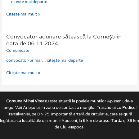
…
citește mai departe
a
Consiliului
Citește mai mult »
Local
al
Comunei
Convocator adunare sătească la Corneşti în
Mihai
Convocator
Viteazu
adunare
data de 06.11.2024.
sătească
Comunicate
la
convocator-primar
…
citește mai departe
Corneşti
în
Citește mai mult »
data
de
06.11.2024.
Comuna Mihai Viteazu
este situată la poalele munților Apuseni, de-a
lungul Văii Arieșului, în zona de contact a munților Trascăului cu Podișul
Transilvaniei, pe DN 75, importantă arteră de circulație, care asigură
legătura cu localitătile din munții Apuseni, la 6 km de orașul Turda și 38 km
de Cluj-Napoca.