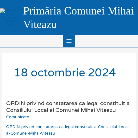
Skip
Main
Primăria Comunei Mihai
to
Menu
content
Viteazu
18 octombrie 2024
ORDIN privind constatarea ca legal constituit a
ORDIN
privind
Consiliului Local al Comunei Mihai Viteazu
constatarea
Comunicate
ca
ORDIN-privind-constatarea-ca-legal-constituit-a-Consiliului-Local-
legal
al-Comunei-Mihai-Viteazu
constituit