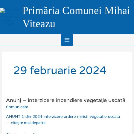
Skip
Main
Primăria Comunei Mihai
to
Menu
content
Viteazu
29 februarie 2024
Anunţ – interzicere incendiere vegetaţie uscată
Anunţ
–
Comunicate
interzicere
ANUNT-1-din-2024-interzicere-ardere-miristi-vegetatie-uscata
incendiere
…
citește mai departe
vegetaţie
uscată