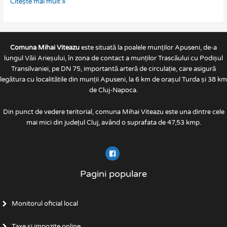
Citește mai mult »
Comuna Mihai Viteazu
este situată la poalele munților Apuseni, de-a
lungul Văii Arieșului, în zona de contact a munților Trascăului cu Podișul
Transilvaniei, pe DN 75, importantă arteră de circulație, care asigură
legătura cu localitătile din munții Apuseni, la 6 km de orașul Turda și 38 km
de Cluj-Napoca.
Din punct de vedere teritorial, comuna Mihai Viteazu este una dintre cele
mai mici din județul Cluj, având o suprafata de 47,53 kmp.
Pagini populare
Monitorul oficial local
Taxe și impozite online