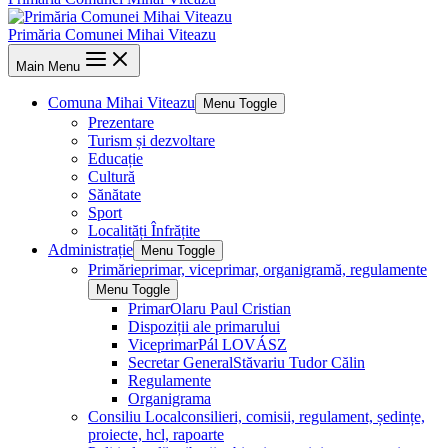
Primăria Comunei Mihai Viteazu
Main Menu
Comuna Mihai Viteazu
Menu Toggle
Prezentare
Turism și dezvoltare
Educație
Cultură
Sănătate
Sport
Localități Înfrățite
Administrație
Menu Toggle
Primărie
primar, viceprimar, organigramă, regulamente
Menu Toggle
Primar
Olaru Paul Cristian
Dispoziții ale primarului
Viceprimar
Pál LOVÁSZ
Secretar General
Stăvariu Tudor Călin
Regulamente
Organigrama
Consiliu Local
consilieri, comisii, regulament, ședințe,
proiecte, hcl, rapoarte