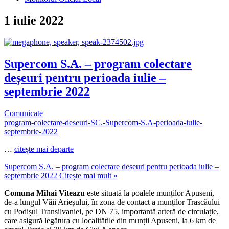
1 iulie 2022
Supercom S.A. – program colectare
deșeuri pentru perioada iulie –
septembrie 2022
Comunicate
program-colectare-deseuri-SC.-Supercom-S.A-perioada-iulie-
septembrie-2022
…
citește mai departe
Supercom S.A. – program colectare deșeuri pentru perioada iulie –
septembrie 2022
Citește mai mult »
Comuna Mihai Viteazu
este situată la poalele munților Apuseni,
de-a lungul Văii Arieșului, în zona de contact a munților Trascăului
cu Podișul Transilvaniei, pe DN 75, importantă arteră de circulație,
care asigură legătura cu localitătile din munții Apuseni, la 6 km de