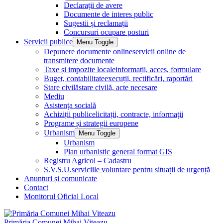
Declarații de avere
Documente de interes public
Sugestii și reclamații
Concursuri ocupare posturi
Servicii publice
Menu Toggle
Depunere documente online
servicii online de
transmitere documente
Taxe și impozite locale
informații, acces, formulare
Buget, contabilitate
execuții, rectificări, raportări
Stare civilă
stare civilă, acte necesare
Mediu
Asistența socială
Achiziții publice
licitații, contracte, informații
Programe și strategii europene
Urbanism
Menu Toggle
Urbanism
Plan urbanistic general format GIS
Registru Agricol – Cadastru
S.V.S.U.
serviciile voluntare pentru situații de urgență
Anunțuri și comunicate
Contact
Monitorul Oficial Local
Primăria Comunei Mihai Viteazu