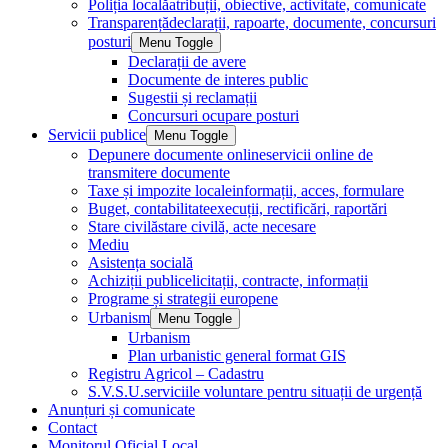
Poliția locală
atribuții, obiective, activitate, comunicate
Transparență
declarații, rapoarte, documente, concursuri
posturi
Menu Toggle
Declarații de avere
Documente de interes public
Sugestii și reclamații
Concursuri ocupare posturi
Servicii publice
Menu Toggle
Depunere documente online
servicii online de
transmitere documente
Taxe și impozite locale
informații, acces, formulare
Buget, contabilitate
execuții, rectificări, raportări
Stare civilă
stare civilă, acte necesare
Mediu
Asistența socială
Achiziții publice
licitații, contracte, informații
Programe și strategii europene
Urbanism
Menu Toggle
Urbanism
Plan urbanistic general format GIS
Registru Agricol – Cadastru
S.V.S.U.
serviciile voluntare pentru situații de urgență
Anunțuri și comunicate
Contact
Monitorul Oficial Local