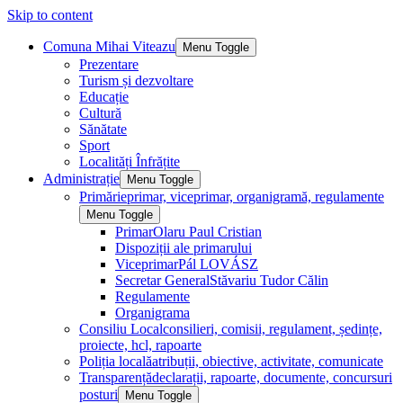
Skip to content
Comuna Mihai Viteazu
Menu Toggle
Prezentare
Turism și dezvoltare
Educație
Cultură
Sănătate
Sport
Localități Înfrățite
Administrație
Menu Toggle
Primărie
primar, viceprimar, organigramă, regulamente
Menu Toggle
Primar
Olaru Paul Cristian
Dispoziții ale primarului
Viceprimar
Pál LOVÁSZ
Secretar General
Stăvariu Tudor Călin
Regulamente
Organigrama
Consiliu Local
consilieri, comisii, regulament, ședințe,
proiecte, hcl, rapoarte
Poliția locală
atribuții, obiective, activitate, comunicate
Transparență
declarații, rapoarte, documente, concursuri
posturi
Menu Toggle