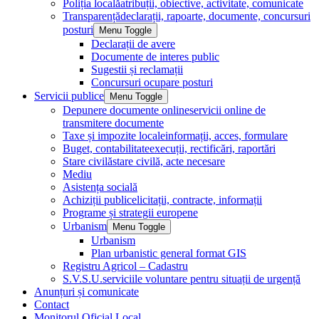
Poliția locală
atribuții, obiective, activitate, comunicate
Transparență
declarații, rapoarte, documente, concursuri
posturi
Menu Toggle
Declarații de avere
Documente de interes public
Sugestii și reclamații
Concursuri ocupare posturi
Servicii publice
Menu Toggle
Depunere documente online
servicii online de
transmitere documente
Taxe și impozite locale
informații, acces, formulare
Buget, contabilitate
execuții, rectificări, raportări
Stare civilă
stare civilă, acte necesare
Mediu
Asistența socială
Achiziții publice
licitații, contracte, informații
Programe și strategii europene
Urbanism
Menu Toggle
Urbanism
Plan urbanistic general format GIS
Registru Agricol – Cadastru
S.V.S.U.
serviciile voluntare pentru situații de urgență
Anunțuri și comunicate
Contact
Monitorul Oficial Local