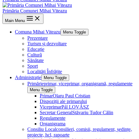
Primăria Comunei Mihai Viteazu
Main Menu
Comuna Mihai Viteazu
Menu Toggle
Prezentare
Turism și dezvoltare
Educație
Cultură
Sănătate
Sport
Localități Înfrățite
Administrație
Menu Toggle
Primărie
primar, viceprimar, organigramă, regulamente
Menu Toggle
Primar
Olaru Paul Cristian
Dispoziții ale primarului
Viceprimar
Pál LOVÁSZ
Secretar General
Stăvariu Tudor Călin
Regulamente
Organigrama
Consiliu Local
consilieri, comisii, regulament, ședințe,
proiecte, hcl, rapoarte