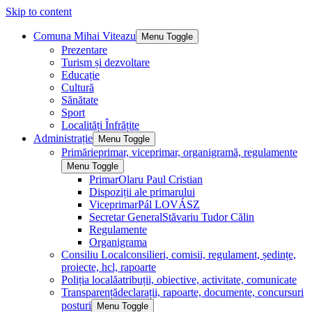
Skip to content
Comuna Mihai Viteazu
Menu Toggle
Prezentare
Turism și dezvoltare
Educație
Cultură
Sănătate
Sport
Localități Înfrățite
Administrație
Menu Toggle
Primărie
primar, viceprimar, organigramă, regulamente
Menu Toggle
Primar
Olaru Paul Cristian
Dispoziții ale primarului
Viceprimar
Pál LOVÁSZ
Secretar General
Stăvariu Tudor Călin
Regulamente
Organigrama
Consiliu Local
consilieri, comisii, regulament, ședințe,
proiecte, hcl, rapoarte
Poliția locală
atribuții, obiective, activitate, comunicate
Transparență
declarații, rapoarte, documente, concursuri
posturi
Menu Toggle