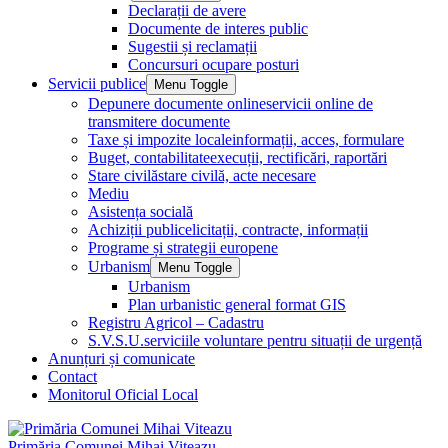
Declarații de avere
Documente de interes public
Sugestii și reclamații
Concursuri ocupare posturi
Servicii publice
Menu Toggle
Depunere documente online
servicii online de
transmitere documente
Taxe și impozite locale
informații, acces, formulare
Buget, contabilitate
execuții, rectificări, raportări
Stare civilă
stare civilă, acte necesare
Mediu
Asistența socială
Achiziții publice
licitații, contracte, informații
Programe și strategii europene
Urbanism
Menu Toggle
Urbanism
Plan urbanistic general format GIS
Registru Agricol – Cadastru
S.V.S.U.
serviciile voluntare pentru situații de urgență
Anunțuri și comunicate
Contact
Monitorul Oficial Local
Primăria Comunei Mihai Viteazu