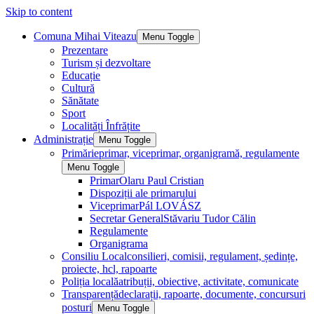
Skip to content
Comuna Mihai Viteazu
Menu Toggle
Prezentare
Turism și dezvoltare
Educație
Cultură
Sănătate
Sport
Localități Înfrățite
Administrație
Menu Toggle
Primărie
primar, viceprimar, organigramă, regulamente
Menu Toggle
Primar
Olaru Paul Cristian
Dispoziții ale primarului
Viceprimar
Pál LOVÁSZ
Secretar General
Stăvariu Tudor Călin
Regulamente
Organigrama
Consiliu Local
consilieri, comisii, regulament, ședințe,
proiecte, hcl, rapoarte
Poliția locală
atribuții, obiective, activitate, comunicate
Transparență
declarații, rapoarte, documente, concursuri
posturi
Menu Toggle