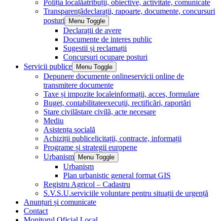
Poliția locală
atribuții, obiective, activitate, comunicate
Transparență
declarații, rapoarte, documente, concursuri
posturi
Menu Toggle
Declarații de avere
Documente de interes public
Sugestii și reclamații
Concursuri ocupare posturi
Servicii publice
Menu Toggle
Depunere documente online
servicii online de
transmitere documente
Taxe și impozite locale
informații, acces, formulare
Buget, contabilitate
execuții, rectificări, raportări
Stare civilă
stare civilă, acte necesare
Mediu
Asistența socială
Achiziții publice
licitații, contracte, informații
Programe și strategii europene
Urbanism
Menu Toggle
Urbanism
Plan urbanistic general format GIS
Registru Agricol – Cadastru
S.V.S.U.
serviciile voluntare pentru situații de urgență
Anunțuri și comunicate
Contact
Monitorul Oficial Local