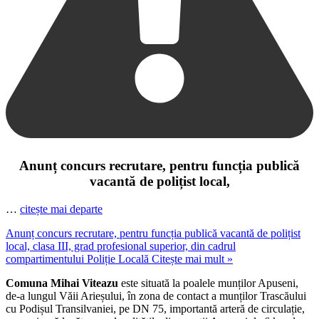
Anunț concurs recrutare, pentru funcția publică
vacantă de polițist local,
…
citește mai departe
Anunț concurs recrutare, pentru funcția publică vacantă de polițist
local, clasa III, grad profesional superior, din cadrul
compartimentului Poliție Locală
Citește mai mult »
Comuna Mihai Viteazu
este situată la poalele munților Apuseni,
de-a lungul Văii Arieșului, în zona de contact a munților Trascăului
cu Podișul Transilvaniei, pe DN 75, importantă arteră de circulație,