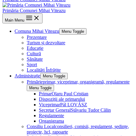
Primăria Comunei Mihai Viteazu
Main Menu
Comuna Mihai Viteazu
Menu Toggle
Prezentare
Turism și dezvoltare
Educație
Cultură
Sănătate
Sport
Localități Înfrățite
Administrație
Menu Toggle
Primărie
primar, viceprimar, organigramă, regulamente
Menu Toggle
Primar
Olaru Paul Cristian
Dispoziții ale primarului
Viceprimar
Pál LOVÁSZ
Secretar General
Stăvariu Tudor Călin
Regulamente
Organigrama
Consiliu Local
consilieri, comisii, regulament, ședințe,
proiecte, hcl, rapoarte