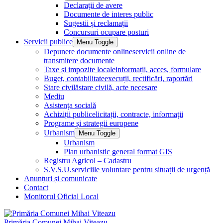
Declarații de avere
Documente de interes public
Sugestii și reclamații
Concursuri ocupare posturi
Servicii publice
Menu Toggle
Depunere documente online
servicii online de
transmitere documente
Taxe și impozite locale
informații, acces, formulare
Buget, contabilitate
execuții, rectificări, raportări
Stare civilă
stare civilă, acte necesare
Mediu
Asistența socială
Achiziții publice
licitații, contracte, informații
Programe și strategii europene
Urbanism
Menu Toggle
Urbanism
Plan urbanistic general format GIS
Registru Agricol – Cadastru
S.V.S.U.
serviciile voluntare pentru situații de urgență
Anunțuri și comunicate
Contact
Monitorul Oficial Local
Primăria Comunei Mihai Viteazu