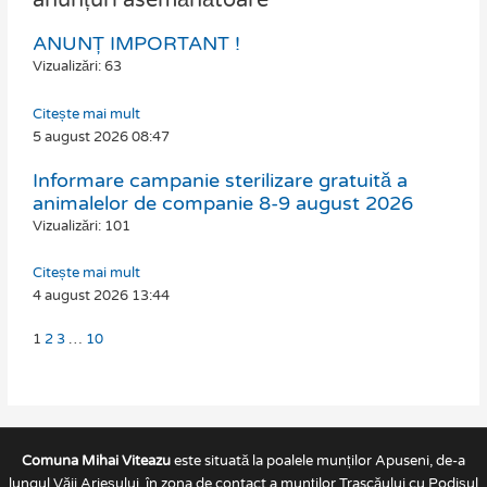
anunțuri asemănătoare
ANUNȚ IMPORTANT !
Page
Page
Page
Page
Vizualizări: 63
Citește mai mult
5 august 2026
08:47
Informare campanie sterilizare gratuită a
animalelor de companie 8-9 august 2026
Vizualizări: 101
Citește mai mult
4 august 2026
13:44
1
2
3
…
10
Comuna Mihai Viteazu
este situată la poalele munților Apuseni, de-a
lungul Văii Arieșului, în zona de contact a munților Trascăului cu Podișul