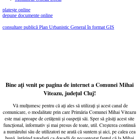
platește online
depune documente online
consultare publică Plan Urbanistic General în format GIS
Paul Cristian OLARU
Primarul Comunei Mihai Viteazu
Bine ați venit pe pagina de internet a Comunei Mihai
Viteazu, județul Cluj!
Vă mulțumesc pentru că ați ales să utilizați și acest canal de
comunicare, o modalitate prin care Primăria Comunei Mihai Viteazu
este mai aproape de cetățenii și oaspeții săi. Sper să găsiți acest site
funcțional, informativ și mai presus de toate, util. Creșterea continuă
a numărului său de utilizatori ne arată că suntem și aici, pe calea cea
bună, întărind totodată ca dovadă de necontestat faptul că la Mihai