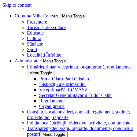
Skip to content
Comuna Mihai Viteazu
Menu Toggle
Prezentare
Turism și dezvoltare
Educație
Cultură
Sănătate
Sport
Localități Înfrățite
Administrație
Menu Toggle
Primărie
primar, viceprimar, organigramă, regulamente
Menu Toggle
Primar
Olaru Paul Cristian
Dispoziții ale primarului
Viceprimar
Pál LOVÁSZ
Secretar General
Stăvariu Tudor Călin
Regulamente
Organigrama
Consiliu Local
consilieri, comisii, regulament, ședințe,
proiecte, hcl, rapoarte
Poliția locală
atribuții, obiective, activitate, comunicate
Transparență
declarații, rapoarte, documente, concursuri
posturi
Menu Toggle