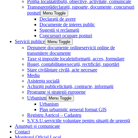
Poliția locală
atribuții, obiective, activitate, comunicate
Transparență
declarații, rapoarte, documente, concursuri
posturi
Menu Toggle
Declarații de avere
Documente de interes public
Sugestii și reclamații
Concursuri ocupare posturi
Servicii publice
Menu Toggle
Depunere documente online
servicii online de
transmitere documente
Taxe și impozite locale
informații, acces, formulare
Buget, contabilitate
execuții, rectificări, raportări
Stare civilă
stare civilă, acte necesare
Mediu
Asistența socială
Achiziții publice
licitații, contracte, informații
Programe și strategii europene
Urbanism
Menu Toggle
Urbanism
Plan urbanistic general format GIS
Registru Agricol – Cadastru
S.V.S.U.
serviciile voluntare pentru situații de urgență
Anunțuri și comunicate
Contact
Monitorul Oficial Local