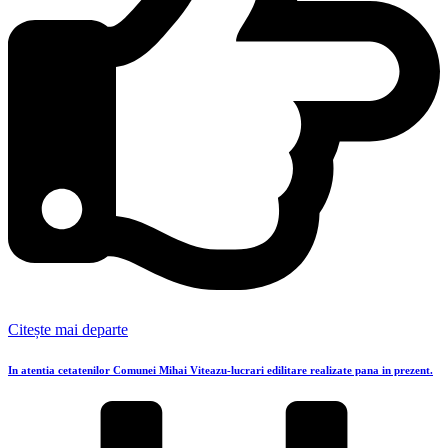
Citește mai departe
In atentia cetatenilor Comunei Mihai Viteazu-lucrari edilitare realizate pana in prezent.