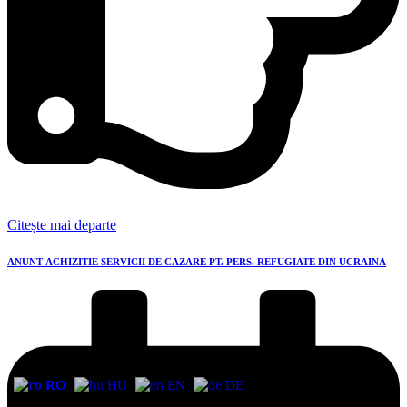
Citește mai departe
ANUNT-ACHIZITIE SERVICII DE CAZARE PT. PERS. REFUGIATE DIN UCRAINA
RO
HU
EN
DE