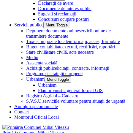
Declarații de avere
Documente de interes public
Sugestii și reclamații
Concursuri ocupare posturi
Servicii publice
Menu Toggle
Depunere documente online
servicii online de
transmitere documente
Taxe și impozite locale
informații, acces, formulare
Buget, contabilitate
execuții, rectificări, raportări
Stare civilă
stare civilă, acte necesare
Mediu
Asistența socială
Achiziții publice
licitații, contracte, informații
Programe și strategii europene
Urbanism
Menu Toggle
Urbanism
Plan urbanistic general format GIS
Registru Agricol – Cadastru
S.V.S.U.
serviciile voluntare pentru situații de urgență
Anunțuri și comunicate
Contact
Monitorul Oficial Local
Primăria Comunei Mihai Viteazu