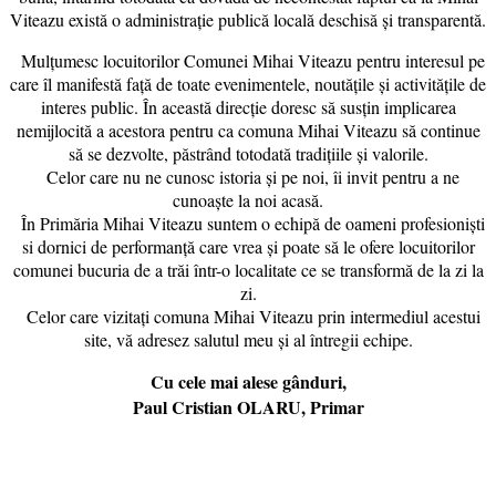
Viteazu există o administrație publică locală deschisă și transparentă.
Mulțumesc locuitorilor Comunei Mihai Viteazu pentru interesul pe
care îl manifestă față de toate evenimentele, noutățile și activitățile de
interes public. În această direcție doresc să susțin implicarea
nemijlocită a acestora pentru ca comuna Mihai Viteazu să continue
să se dezvolte, păstrând totodată tradițiile și valorile.
Celor care nu ne cunosc istoria și pe noi, îi invit pentru a ne
cunoaște la noi acasă.
În Primăria Mihai Viteazu suntem o echipă de oameni profesioniști
si dornici de performanță care vrea și poate să le ofere locuitorilor
comunei bucuria de a trăi într-o localitate ce se transformă de la zi la
zi.
Celor care vizitați comuna Mihai Viteazu prin intermediul acestui
site, vă adresez salutul meu și al întregii echipe.
Cu cele mai alese gânduri,
Paul Cristian OLARU, Primar