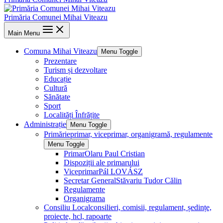
Primăria Comunei Mihai Viteazu
Main Menu
Comuna Mihai Viteazu
Menu Toggle
Prezentare
Turism și dezvoltare
Educație
Cultură
Sănătate
Sport
Localități Înfrățite
Administrație
Menu Toggle
Primărie
primar, viceprimar, organigramă, regulamente
Menu Toggle
Primar
Olaru Paul Cristian
Dispoziții ale primarului
Viceprimar
Pál LOVÁSZ
Secretar General
Stăvariu Tudor Călin
Regulamente
Organigrama
Consiliu Local
consilieri, comisii, regulament, ședințe,
proiecte, hcl, rapoarte