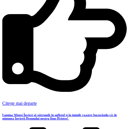
Citește mai departe
Lumina Sfintei Învieri să pătrundă în sufletul și în inimile voastre bucurându-vă de
minunea Învierii Domnului nostru Iisus Hristos!