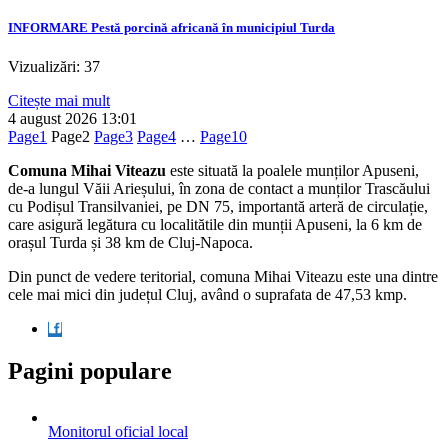
INFORMARE Pestă porcină africană în municipiul Turda
Vizualizări: 37
Citește mai mult
4 august 2026
13:01
Page
1
Page
2
Page
3
Page
4
…
Page
10
Comuna Mihai Viteazu
este situată la poalele munților Apuseni,
de-a lungul Văii Arieșului, în zona de contact a munților Trascăului
cu Podișul Transilvaniei, pe DN 75, importantă arteră de circulație,
care asigură legătura cu localitătile din munții Apuseni, la 6 km de
orașul Turda și 38 km de Cluj-Napoca.
Din punct de vedere teritorial, comuna Mihai Viteazu este una dintre
cele mai mici din județul Cluj, având o suprafata de 47,53 kmp.
Pagini populare
Monitorul oficial local