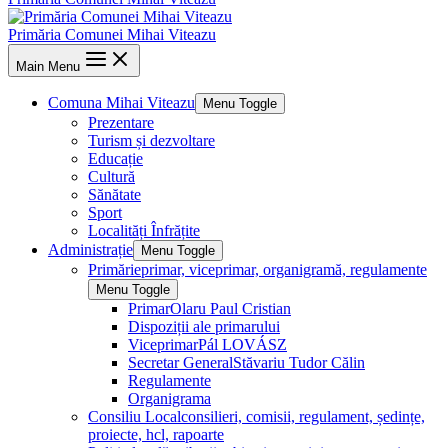
Primăria Comunei Mihai Viteazu
Main Menu
Comuna Mihai Viteazu
Menu Toggle
Prezentare
Turism și dezvoltare
Educație
Cultură
Sănătate
Sport
Localități Înfrățite
Administrație
Menu Toggle
Primărie
primar, viceprimar, organigramă, regulamente
Menu Toggle
Primar
Olaru Paul Cristian
Dispoziții ale primarului
Viceprimar
Pál LOVÁSZ
Secretar General
Stăvariu Tudor Călin
Regulamente
Organigrama
Consiliu Local
consilieri, comisii, regulament, ședințe,
proiecte, hcl, rapoarte