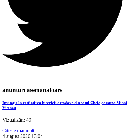
anunțuri asemănătoare
Invitație la resfințirea bisericii ortodoxe din satul Cheia,comuna Mihai
Viteazu
Vizualizări: 49
Citește mai mult
4 august 2026
13:04