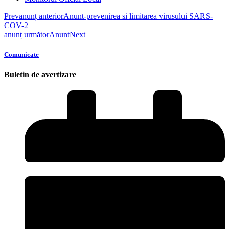
Prev
anunț anterior
Anunt-prevenirea si limitarea virusului SARS-
COV-2
anunț următor
Anunt
Next
Comunicate
Buletin de avertizare