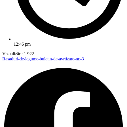
12:46 pm
Vizualizări:
1.922
Rasaduri-de-legume-buletin-de-avrtizare-nr.-3