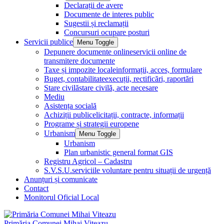
Declarații de avere
Documente de interes public
Sugestii și reclamații
Concursuri ocupare posturi
Servicii publice
Menu Toggle
Depunere documente online
servicii online de
transmitere documente
Taxe și impozite locale
informații, acces, formulare
Buget, contabilitate
execuții, rectificări, raportări
Stare civilă
stare civilă, acte necesare
Mediu
Asistența socială
Achiziții publice
licitații, contracte, informații
Programe și strategii europene
Urbanism
Menu Toggle
Urbanism
Plan urbanistic general format GIS
Registru Agricol – Cadastru
S.V.S.U.
serviciile voluntare pentru situații de urgență
Anunțuri și comunicate
Contact
Monitorul Oficial Local
Primăria Comunei Mihai Viteazu