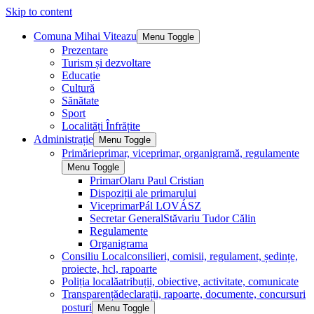
Skip to content
Comuna Mihai Viteazu
Menu Toggle
Prezentare
Turism și dezvoltare
Educație
Cultură
Sănătate
Sport
Localități Înfrățite
Administrație
Menu Toggle
Primărie
primar, viceprimar, organigramă, regulamente
Menu Toggle
Primar
Olaru Paul Cristian
Dispoziții ale primarului
Viceprimar
Pál LOVÁSZ
Secretar General
Stăvariu Tudor Călin
Regulamente
Organigrama
Consiliu Local
consilieri, comisii, regulament, ședințe,
proiecte, hcl, rapoarte
Poliția locală
atribuții, obiective, activitate, comunicate
Transparență
declarații, rapoarte, documente, concursuri
posturi
Menu Toggle