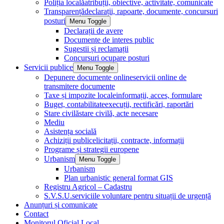
Poliția locală
atribuții, obiective, activitate, comunicate
Transparență
declarații, rapoarte, documente, concursuri
posturi
Menu Toggle
Declarații de avere
Documente de interes public
Sugestii și reclamații
Concursuri ocupare posturi
Servicii publice
Menu Toggle
Depunere documente online
servicii online de
transmitere documente
Taxe și impozite locale
informații, acces, formulare
Buget, contabilitate
execuții, rectificări, raportări
Stare civilă
stare civilă, acte necesare
Mediu
Asistența socială
Achiziții publice
licitații, contracte, informații
Programe și strategii europene
Urbanism
Menu Toggle
Urbanism
Plan urbanistic general format GIS
Registru Agricol – Cadastru
S.V.S.U.
serviciile voluntare pentru situații de urgență
Anunțuri și comunicate
Contact
Monitorul Oficial Local