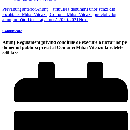
Prev
anunț anterior
Anunț – atribuirea denumirii unor străzi din
localitatea Mihai Viteazu, Comuna Mihai Viteazu, județul Cluj
anunț următor
Declarația unică 2020-2021
Next
Comunicate
Anunț-Regulament privind conditiile de executie a lucrarilor pe
domeniul public si privat al Comunei Mihai Viteazu la retelele
edilitare