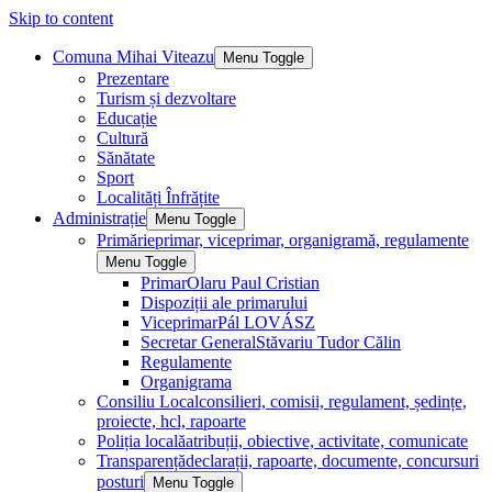
Skip to content
Comuna Mihai Viteazu
Menu Toggle
Prezentare
Turism și dezvoltare
Educație
Cultură
Sănătate
Sport
Localități Înfrățite
Administrație
Menu Toggle
Primărie
primar, viceprimar, organigramă, regulamente
Menu Toggle
Primar
Olaru Paul Cristian
Dispoziții ale primarului
Viceprimar
Pál LOVÁSZ
Secretar General
Stăvariu Tudor Călin
Regulamente
Organigrama
Consiliu Local
consilieri, comisii, regulament, ședințe,
proiecte, hcl, rapoarte
Poliția locală
atribuții, obiective, activitate, comunicate
Transparență
declarații, rapoarte, documente, concursuri
posturi
Menu Toggle