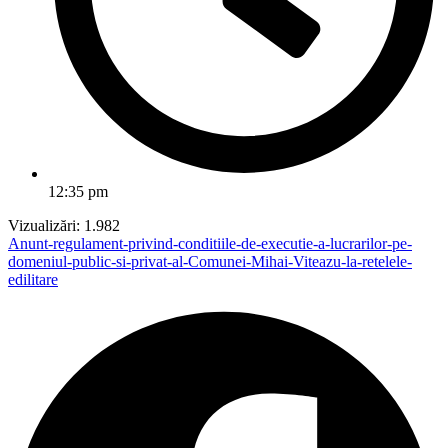
12:35 pm
Vizualizări:
1.982
Anunt-regulament-privind-conditiile-de-executie-a-lucrarilor-pe-
domeniul-public-si-privat-al-Comunei-Mihai-Viteazu-la-retelele-
edilitare