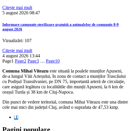
Citește mai mult
5 august 2026
08:47
Informare campanie sterilizare gratuită a animalelor de companie 8-9
august 2026
Vizualizări: 107
Citește mai mult
4 august 2026
13:44
Page
1
Page
2
Page
3
…
Page
10
Comuna Mihai Viteazu
este situată la poalele munților Apuseni,
de-a lungul Văii Arieșului, în zona de contact a munților Trascăului
cu Podișul Transilvaniei, pe DN 75, importantă arteră de circulație,
care asigură legătura cu localitătile din munții Apuseni, la 6 km de
orașul Turda și 38 km de Cluj-Napoca.
Din punct de vedere teritorial, comuna Mihai Viteazu este una dintre
cele mai mici din județul Cluj, având o suprafata de 47,53 kmp.
Pagini populare