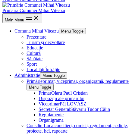
Primăria Comunei Mihai Viteazu
Main Menu
Comuna Mihai Viteazu
Menu Toggle
Prezentare
Turism și dezvoltare
Educație
Cultură
Sănătate
Sport
Localități Înfrățite
Administrație
Menu Toggle
Primărie
primar, viceprimar, organigramă, regulamente
Menu Toggle
Primar
Olaru Paul Cristian
Dispoziții ale primarului
Viceprimar
Pál LOVÁSZ
Secretar General
Stăvariu Tudor Călin
Regulamente
Organigrama
Consiliu Local
consilieri, comisii, regulament, ședințe,
proiecte, hcl, rapoarte