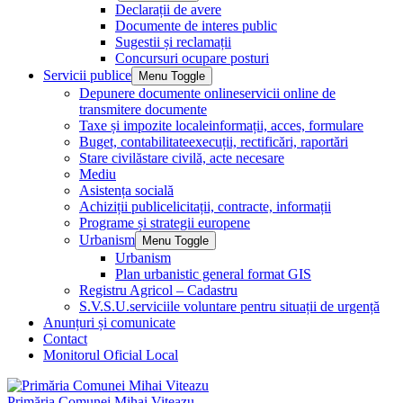
Declarații de avere
Documente de interes public
Sugestii și reclamații
Concursuri ocupare posturi
Servicii publice
Menu Toggle
Depunere documente online
servicii online de
transmitere documente
Taxe și impozite locale
informații, acces, formulare
Buget, contabilitate
execuții, rectificări, raportări
Stare civilă
stare civilă, acte necesare
Mediu
Asistența socială
Achiziții publice
licitații, contracte, informații
Programe și strategii europene
Urbanism
Menu Toggle
Urbanism
Plan urbanistic general format GIS
Registru Agricol – Cadastru
S.V.S.U.
serviciile voluntare pentru situații de urgență
Anunțuri și comunicate
Contact
Monitorul Oficial Local
Primăria Comunei Mihai Viteazu