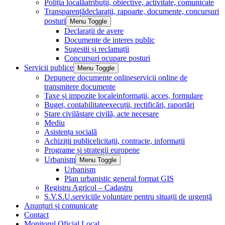
Poliția locală
atribuții, obiective, activitate, comunicate
Transparență
declarații, rapoarte, documente, concursuri
posturi
Menu Toggle
Declarații de avere
Documente de interes public
Sugestii și reclamații
Concursuri ocupare posturi
Servicii publice
Menu Toggle
Depunere documente online
servicii online de
transmitere documente
Taxe și impozite locale
informații, acces, formulare
Buget, contabilitate
execuții, rectificări, raportări
Stare civilă
stare civilă, acte necesare
Mediu
Asistența socială
Achiziții publice
licitații, contracte, informații
Programe și strategii europene
Urbanism
Menu Toggle
Urbanism
Plan urbanistic general format GIS
Registru Agricol – Cadastru
S.V.S.U.
serviciile voluntare pentru situații de urgență
Anunțuri și comunicate
Contact
Monitorul Oficial Local